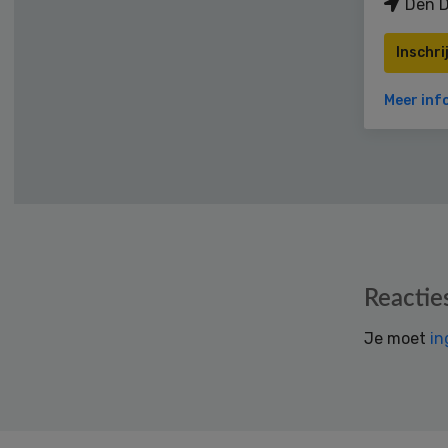
Den D
Inschri
Meer inf
Reader
Reactie
Interactions
Je moet
in