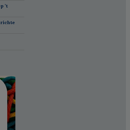
p ’t
richte