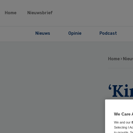
Home
Nieuwsbrief
Nieuws
Opinie
Podcast
Home
›
Nieu
‘K
bin
We Care 
hal
We and our
Selecting I 
to provide. S