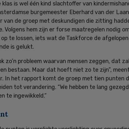
e klas is wel één kind slachtoffer van kindermishand
msterdamse burgemeester Eberhard van der Laan
r van de groep met deskundigen die zitting hadde
e. Volgens hem zijn er forse maatregelen nodig o
op te lossen, iets wat de Taskforce de afgelopen 
de is gelukt.
ook zo’n probleem waarvan mensen zeggen, dat zal
ijven bestaan. Maar dat hoeft niet zo te zijn”, meen
r. In het rapport komt de groep met tien punten d
iden tot verandering. “We hebben te lang gezegd 
n te ingewikkeld.”
nt
e punten is verplichte voorlichting over opvoedin