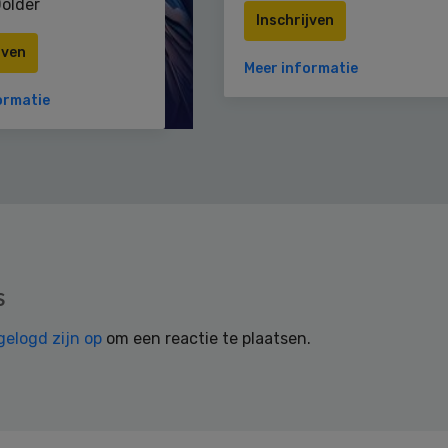
older
Inschrijven
jven
Meer informatie
ormatie
s
gelogd zijn op
om een reactie te plaatsen.