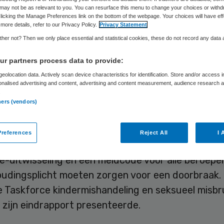
may not be as relevant to you. You can resurface this menu to change your choices or withd
licking the Manage Preferences link on the bottom of the webpage. Your choices will have eff
more details, refer to our Privacy Policy.
Privacy Statement
Skipr Redactie
14 november 2016
,
11:38
29 keer gelezen
her not? Then we only place essential and statistical cookies, these do not record any data
r partners process data to provide:
l kinderen dat slachtoffer is van mishandeling m
eolocation data. Actively scan device characteristics for identification. Store and/or access 
onalised advertising and content, advertising and content measurement, audience research 
ien jaar worden gehalveerd. Volgens de laatste c
.
ners (vendors)
lijks ongeveer 119 duizend kinderen de dupe van g
r enkele tientallen aan de gevolgen hiervan.
references
Reject All
I 
er een verplichte opvoedcursus voor ouders, vee
ie-uitwisseling en een meldcode voor alle beroep
udingsplicht moeten zorgen voor een doorbraak. 
e Taskforce kindermishandeling en seksueel misbru
zijn eindrapport presenteerde.