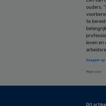
ouders. “
voorberei
te bereid
belangrij
professio
leven en
arbeidsre
Reageer op d
Meer over:
Secondary
Sidebar
Dit artike