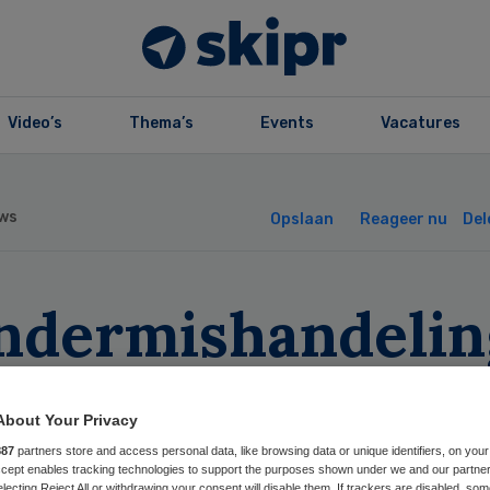
Video’s
Thema’s
Events
Vacatures
ws
Opslaan
Reageer nu
Del
indermishandelin
nen 10 jaar
About Your Privacy
veren’
887
partners store and access personal data, like browsing data or unique identifiers, on your
Accept enables tracking technologies to support the purposes shown under we and our partne
electing Reject All or withdrawing your consent will disable them. If trackers are disabled, so