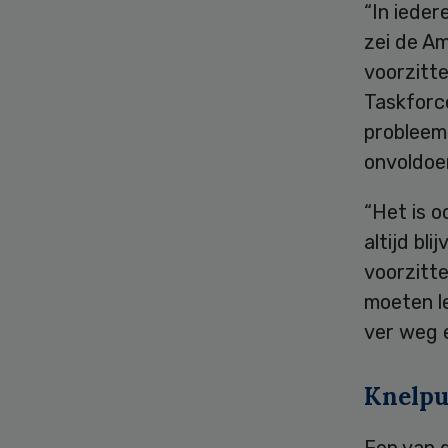
“In ieder
zei de A
voorzitte
Taskforc
probleem 
onvoldoen
“Het is 
altijd bl
voorzitte
moeten le
ver weg e
Knelpu
Een van d