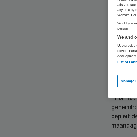
ads you see 
any time by c
Website. For 
Would you rat
person
We and ou
Het aanta
Use precise g
device. Pers
komende t
development
List of Part
zijn jaar
sterven e
Manage P
Onder me
informat
geheimho
bepleit d
maandag 