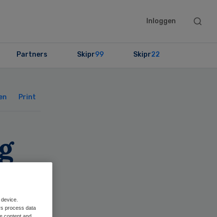
Searc
Inloggen
this
websit
Partners
Skipr
99
Skipr
22
Primary
Sidebar
en
Print
g
 device.
rs process data
me content and