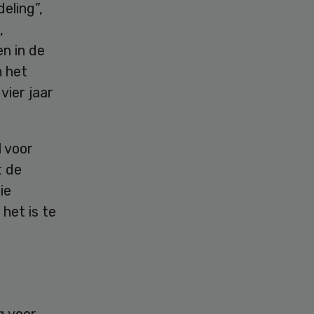
eling”,
,
n in de
m het
vier jaar
 voor
t de
ie
het is te
g voor