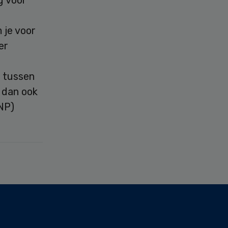
 je voor
er
n tussen
 dan ook
ANP)