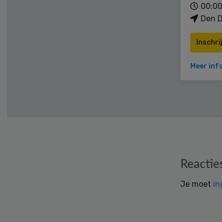
00:00
Den D
Inschri
Meer inf
Reader
Reactie
Interactions
Je moet
in