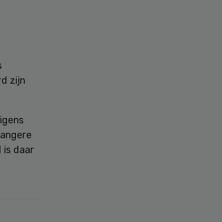
s
d zijn
rigens
wangere
 is daar