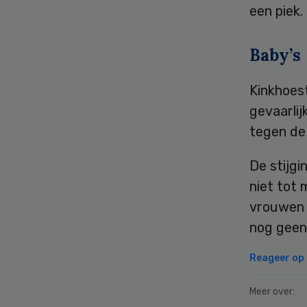
een piek.
Baby’s
Kinkhoes
gevaarlij
tegen de 
De stijgi
niet tot 
vrouwen 
nog geen
Reageer op d
Meer over: