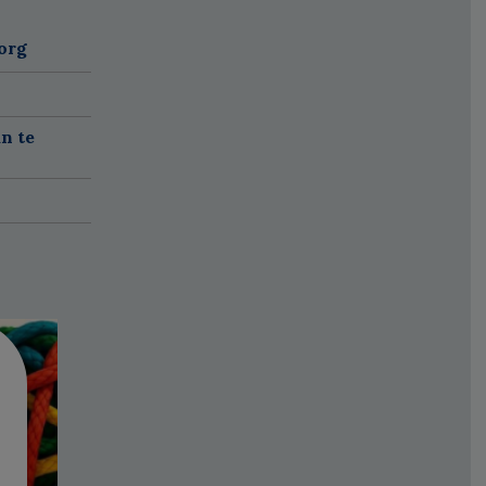
org
n te