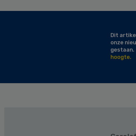
Secondary
Sidebar
Dit artike
onze nie
gestaan.
hoogte.