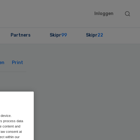
Searc
Inloggen
this
websit
Partners
Skipr
99
Skipr
22
Primary
Sidebar
en
Print
eer
 device.
rs process data
me content and
raw consent at
ect within our