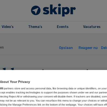
Video’s
Thema’s
Events
Vacatures
ws
Opslaan
Reageer nu
Del
nkhoest neemt w
e
About Your Privacy
889
partners store and access personal data, like browsing data or unique identifiers, on your
Accept enables tracking technologies to support the purposes shown under we and our partne
electing Reject All or withdrawing your consent will disable them. If trackers are disabled, so
may not be as relevant to you. You can resurface this menu to change your choices or withd
licking the Manage Preferences link on the bottom of the webpage. Your choices will have eff