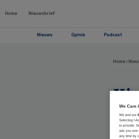
Home
Nieuwsbrief
Nieuws
Opinie
Podcast
Home
›
Nieu
Ki
to
We Care 
We and our
Selecting I 
to provide. S
ads you see 
any time by c