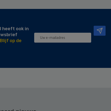
l heeft ook in
uwsbrief
Blijf op de