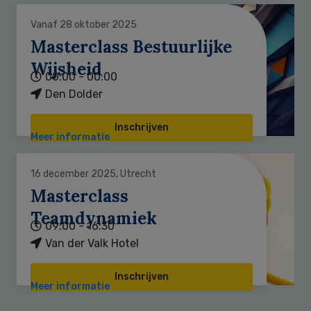
Vanaf 28 oktober 2025
Masterclass Bestuurlijke
Wijsheid
00:00 - 00:00
Den Dolder
Inschrijven
Meer informatie
16 december 2025, Utrecht
Masterclass
Teamdynamiek
09:00 - 16:30
Van der Valk Hotel
Inschrijven
Meer informatie