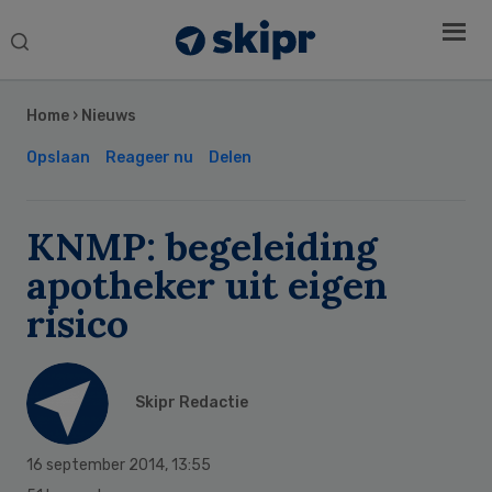
Search
this
Secondary
website
Sidebar
Home
›
Nieuws
Opslaan
Reageer nu
Delen
KNMP: begeleiding
apotheker uit eigen
risico
Skipr Redactie
16 september 2014
,
13:55