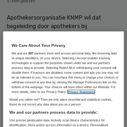
51 keer gelezen
Apothekersorganisatie KNMP wil dat
begeleiding door apothekers bij
medicijngebruik uit het eigen risico wordt
gehaald, zeker nu het kabinet aankoerst op
We Care About Your Privacy
het verder verhogen daarvan.
We and our
887
partners store and access personal data, like browsing data
or unique identifiers, on your device. Selecting I Accept enables tracking
technologies to support the purposes shown under we and our partners
Zo bepleit de KNMP op Prinsjesdag, 16
process data to provide. Selecting Reject All or withdrawing your consent will
disable them. If trackers are disabled, some content and ads you see may not
september.
be as relevant to you. You can resurface this menu to change your choices or
withdraw consent at any time by clicking the Manage Preferences link on the
bottom of the webpage. Your choices will have effect within our Website. For
Zorgmijden
more details, refer to our Privacy Policy.
Privacy Statement
Would you rather not? Then we only place essential and statistical cookies,
these do not record any data about you as a person
Door het hogere eigen risico gaan met
We and our partners process data to provide:
name chronisch zieken meer betalen, met
Use precise geolocation data. Actively scan device characteristics for
het risico op zorgmijden. Patiënten vinden
identification. Store and/or access information on a device. Personalised