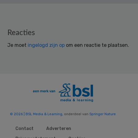
Reader
Reacties
Interactions
Je moet
ingelogd zijn op
om een reactie te plaatsen.
© 2026 | BSL Media & Learning
, onderdeel van
Springer Nature
Contact
Adverteren