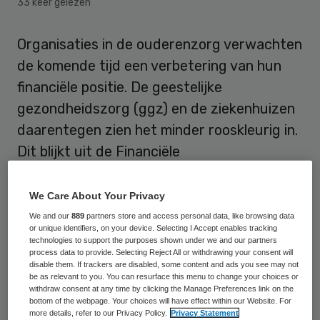
33 keer gelezen
Organisaties in de ouderenzorg verwachten
de komende tijd een verbetering van hun
financiële positie. De geestelijke
gezondheidszorg (ggz) en de ziekenhuizen
daarentegen zien het minder rooskleurig in.
Dit blijkt uit de Financiële
Zorgthermometer, een onderzoek van
Finance Ideas in opdracht van Fizi, het
We Care About Your Privacy
netwerk van zorgfinancials.
We and our
889
partners store and access personal data, like browsing data
or unique identifiers, on your device. Selecting I Accept enables tracking
technologies to support the purposes shown under we and our partners
De ouderenzorg zag in de Troonrede de
process data to provide. Selecting Reject All or withdrawing your consent will
disable them. If trackers are disabled, some content and ads you see may not
blijvende en de blijvende en meerjarige
be as relevant to you. You can resurface this menu to change your choices or
withdraw consent at any time by clicking the Manage Preferences link on the
investeringen in de langdurige zorg
bottom of the webpage. Your choices will have effect within our Website. For
bevestigd. Daarnaast heeft de Nederlandse
more details, refer to our Privacy Policy.
Privacy Statement