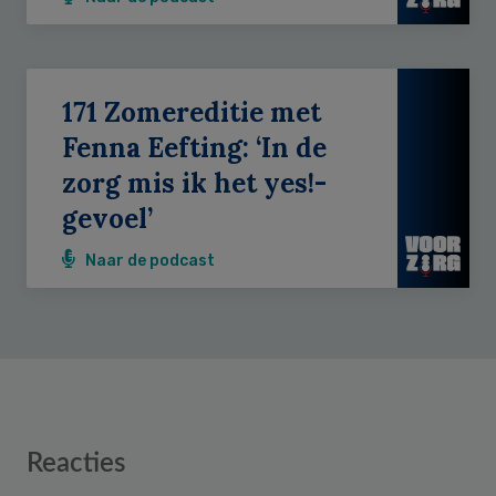
171 Zomereditie met
Fenna Eefting: ‘In de
zorg mis ik het yes!-
gevoel’
Naar de podcast
Reader
Reacties
Interactions