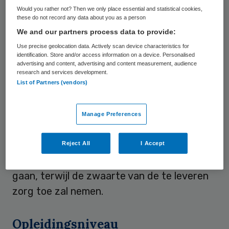
Would you rather not? Then we only place essential and statistical cookies,
Zorgautoriteit (NZa) de tarieven voor 2018
these do not record any data about you as a person
met zo’n half miljard euro verhoogd, na
We and our partners process data to provide:
toezeggingen door het demissionaire
Use precise geolocation data. Actively scan device characteristics for
identification. Store and/or access information on a device. Personalised
kabinet.
advertising and content, advertising and content measurement, audience
research and services development.
Ziekenhuizen en de ggz verwachten dat
List of Partners (vendors)
hun resultaat de komende periode zal
dalen, ondanks de economische groei en het
Manage Preferences
overschot op de overheidsbegroting. In
deze twee sectoren verwachten veel
Reject All
I Accept
financials dat de tarieven omlaag zullen
gaan, terwijl de zwaarte van de te leveren
zorg toe zal nemen.
Opleidingsniveau