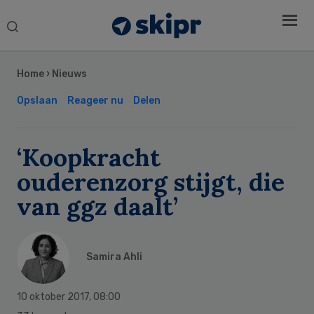
Search
this
Secondary
website
Sidebar
Home
›
Nieuws
Opslaan
Reageer nu
Delen
‘Koopkracht
ouderenzorg stijgt, die
van ggz daalt’
Samira Ahli
10 oktober 2017
,
08:00