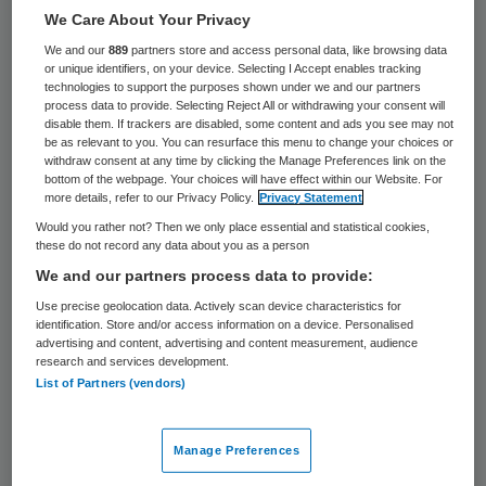
de declaraties van deze medicijnen naar
We Care About Your Privacy
verwachting op tot bijna 2 miljard euro. De
We and our
889
partners store and access personal data, like browsing data
or unique identifiers, on your device. Selecting I Accept enables tracking
uitgaven aan dure geneesmiddelen stijgen
technologies to support the purposes shown under we and our partners
process data to provide. Selecting Reject All or withdrawing your consent will
harder dan de totale uitgaven aan
disable them. If trackers are disabled, some content and ads you see may not
ziekenhuiszorg.
be as relevant to you. You can resurface this menu to change your choices or
withdraw consent at any time by clicking the Manage Preferences link on the
bottom of the webpage. Your choices will have effect within our Website. For
Dat blijkt uit de
Monitor Geneesmiddelen in
more details, refer to our Privacy Policy.
Privacy Statement
de medisch-specialistische zorg
van de
Would you rather not? Then we only place essential and statistical cookies,
these do not record any data about you as a person
Nederlandse Zorgautoriteit (NZa).
We and our partners process data to provide:
Use precise geolocation data. Actively scan device characteristics for
De stijgende uitgaven aan geneesmiddelen
identification. Store and/or access information on a device. Personalised
advertising and content, advertising and content measurement, audience
worden vooral veroorzaakt door de komst
research and services development.
van nieuwe, dure medicijnen. Gemiddeld
List of Partners (vendors)
stegen de uitgaven aan dure
geneesmiddelen de afgelopen periode 6,7
Manage Preferences
procent per jaar, waarmee de stijging