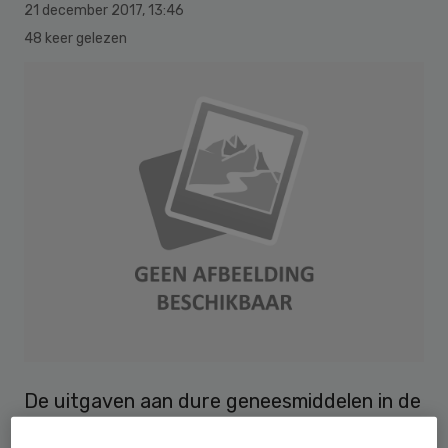
21 december 2017
,
13:46
48 keer gelezen
De uitgaven aan dure geneesmiddelen in de
ziekenhuiszorg blijven stijgen: in 2016 lopen