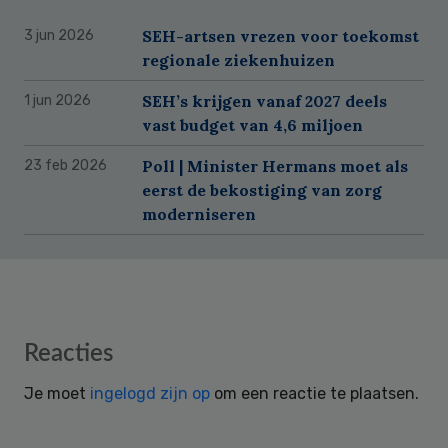
SEH-artsen vrezen voor toekomst
3 jun 2026
regionale ziekenhuizen
SEH’s krijgen vanaf 2027 deels
1 jun 2026
vast budget van 4,6 miljoen
Poll | Minister Hermans moet als
23 feb 2026
eerst de bekostiging van zorg
moderniseren
Reader
Reacties
Interactions
Je moet
ingelogd zijn op
om een reactie te plaatsen.