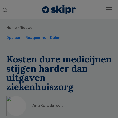
Search
this
Secondary
website
Sidebar
Home
›
Nieuws
Opslaan
Reageer nu
Delen
Kosten dure medicijnen
stijgen harder dan
uitgaven
ziekenhuiszorg
Ana Karadarevic