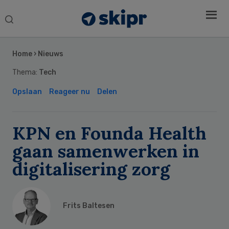
Search
this
Secondary
website
Sidebar
Home
›
Nieuws
Thema:
Tech
Opslaan
Reageer nu
Delen
KPN en Founda Health
gaan samenwerken in
digitalisering zorg
Frits Baltesen