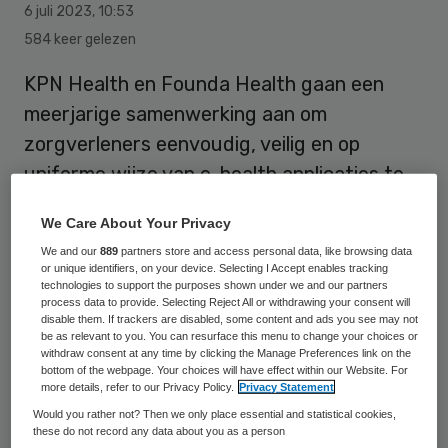
6 juli 2023
,
10:53
584 keer gelezen
KPN Health en Founda Health gaan een
meerjarige samenwerking aan om
zorgverleners eenvoudig, veilig en op
uniforme wijze van e-health applicaties te
voorzien.
We Care About Your Privacy
We and our
889
partners store and access personal data, like browsing data
Het Founda Health platform, dat digitale
or unique identifiers, on your device. Selecting I Accept enables tracking
technologies to support the purposes shown under we and our partners
toepassingen van derden, zoals
process data to provide. Selecting Reject All or withdrawing your consent will
disable them. If trackers are disabled, some content and ads you see may not
vragenlijsten, patiëntenportalen of
be as relevant to you. You can resurface this menu to change your choices or
withdraw consent at any time by clicking the Manage Preferences link on the
oplossingen voor thuismonitoring koppelt
bottom of the webpage. Your choices will have effect within our Website. For
more details, refer to our Privacy Policy.
Privacy Statement
aan zorginstellingen, wordt onderdeel van
Would you rather not? Then we only place essential and statistical cookies,
de KPN Health Exchange. Deze dienst van
these do not record any data about you as a person