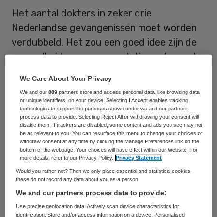
Het aantal dokters in zeker drie
Nederlandse gevangenissen moet worden
verdubbeld. Het zou een goed idee zijn de
gezondheidszorg voor gedetineerden onder
te brengen bij het ministerie van
We Care About Your Privacy
Volksgezondheid in plaats van Justitie.
We and our
889
partners store and access personal data, like browsing data
or unique identifiers, on your device. Selecting I Accept enables tracking
Die aanbevelingen doet het comité van de
technologies to support the purposes shown under we and our partners
process data to provide. Selecting Reject All or withdrawing your consent will
Raad van Europa dat marteling en
disable them. If trackers are disabled, some content and ads you see may not
be as relevant to you. You can resurface this menu to change your choices or
onmenselijke behandeling (CPT) moet
withdraw consent at any time by clicking the Manage Preferences link on the
bottom of the webpage. Your choices will have effect within our Website. For
tegengaan. Dat pleit ook voor betere
more details, refer to our Privacy Policy.
Privacy Statement
medische screening van nieuwe
Would you rather not? Then we only place essential and statistical cookies,
these do not record any data about you as a person
gevangenen en een minder straffende en
We and our partners process data to provide:
meer medische benadering van
Use precise geolocation data. Actively scan device characteristics for
drugsverslaafden. Het CPT bezocht vorig
identification. Store and/or access information on a device. Personalised