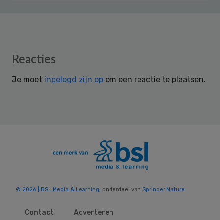
Reader
Reacties
Interactions
Je moet
ingelogd zijn op
om een reactie te plaatsen.
© 2026 | BSL Media & Learning
, onderdeel van
Springer Nature
Contact
Adverteren