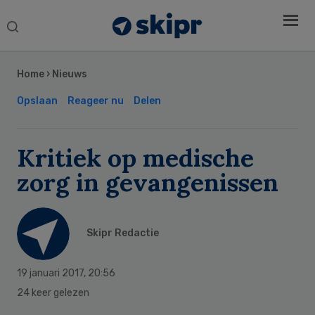
Search
this
Secondary
website
Sidebar
Home
›
Nieuws
Opslaan
Reageer nu
Delen
Kritiek op medische
zorg in gevangenissen
Skipr Redactie
19 januari 2017
,
20:56
24 keer gelezen