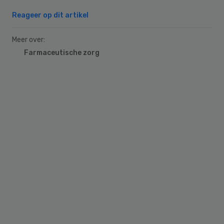
Reageer op dit artikel
Meer over:
Farmaceutische zorg
Primary
Sidebar