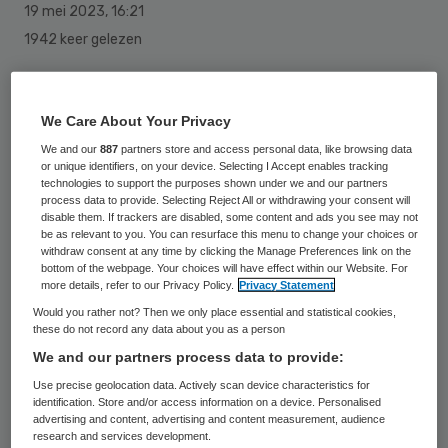
19 mei 2023
,
16:21
1942 keer gelezen
Minister Kuipers (VWS) ziet definitief af van
de herberekening van het
We Care About Your Privacy
Geneesmiddelenvergoedingssysteem (GVS).
We and our
887
partners store and access personal data, like browsing data
or unique identifiers, on your device. Selecting I Accept enables tracking
Dat besluit maakt de bewindspersoon
technologies to support the purposes shown under we and our partners
kenbaar in een brief aan de Tweede Kamer.
process data to provide. Selecting Reject All or withdrawing your consent will
disable them. If trackers are disabled, some content and ads you see may not
be as relevant to you. You can resurface this menu to change your choices or
withdraw consent at any time by clicking the Manage Preferences link on the
Met de GVS-herberekening zou naar
bottom of the webpage. Your choices will have effect within our Website. For
more details, refer to our Privacy Policy.
Privacy Statement
verwachting een groot deel van de
Would you rather not? Then we only place essential and statistical cookies,
vergoedingslimieten van geneesmiddelen
these do not record any data about you as a person
We and our partners process data to provide:
worden verlaagd. Als een fabrikant zijn
Use precise geolocation data. Actively scan device characteristics for
geneesmiddelenprijzen vervolgens niet tot
identification. Store and/or access information on a device. Personalised
onder die nieuwe limieten zou verlagen, zou
advertising and content, advertising and content measurement, audience
research and services development.