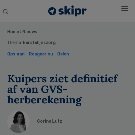
Search
this
Secondary
website
Sidebar
Home
›
Nieuws
Thema:
Eerstelijnszorg
Opslaan
Reageer nu
Delen
Kuipers ziet definitief
af van GVS-
herberekening
Corine Lutz