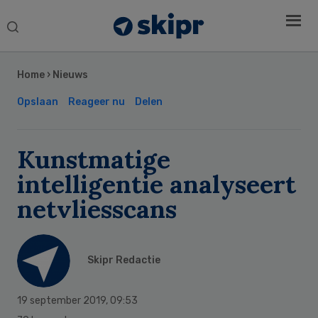
Search
this
Secondary
website
Sidebar
Home
›
Nieuws
Opslaan
Reageer nu
Delen
Kunstmatige
intelligentie analyseert
netvliesscans
Skipr Redactie
19 september 2019
,
09:53