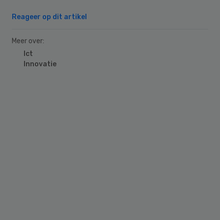
Reageer op dit artikel
Meer over:
Ict
Innovatie
Primary
Sidebar