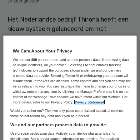
79 keer gelezen
Het Nederlandse bedrijf Thirona heeft een
nieuw systeem gelanceerd om met
kunstmatige intelligentie oogscans
analyseren. Het kan onder meer
We Care About Your Privacy
ouderdomsblindheid detecteren.
We and our
889
partners store and access personal data, like browsing data
or unique identifiers, on your device. Selecting I Accept enables tracking
technologies to support the purposes shown under we and our partners
Eerder deze maand werd het
process data to provide. Selecting Reject All or withdrawing your consent will
oogzorgplatform, dat luistert naar de naam
disable them. If trackers are disabled, some content and ads you see may not
be as relevant to you. You can resurface this menu to change your choices or
Harmony, gepresenteerd op het congres
withdraw consent at any time by clicking the Manage Preferences link on the
bottom of the webpage. Your choices will have effect within our Website. For
EuRetina in Parijs
. Het stelt opticiens,
more details, refer to our Privacy Policy.
Privacy Statement
optometristen en oogheelkundige klinieken
Would you rather not? Then we only place essential and statistical cookies,
these do not record any data about you as a person
in staat om oogscans te analyseren op
We and our partners process data to provide:
aandoeningen met behulp van artificial
Use precise geolocation data. Actively scan device characteristics for
intelligence (AI). De sofware is speciaal
identification. Store and/or access information on a device. Personalised