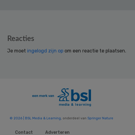
Reader
Reacties
Interactions
Je moet
ingelogd zijn op
om een reactie te plaatsen.
© 2026 | BSL Media & Learning
, onderdeel van
Springer Nature
Contact
Adverteren