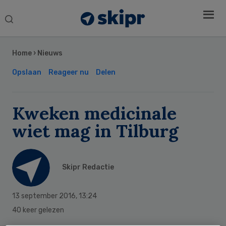
Search
this
Secondary
website
Sidebar
Home
›
Nieuws
Opslaan
Reageer nu
Delen
Kweken medicinale
wiet mag in Tilburg
Skipr Redactie
13 september 2016
,
13:24
40 keer gelezen