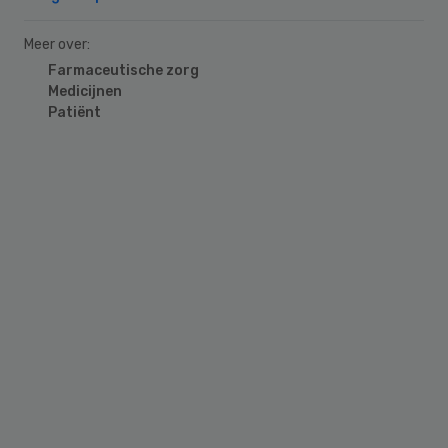
Meer over:
Farmaceutische zorg
Medicijnen
Patiënt
Primary
Sidebar