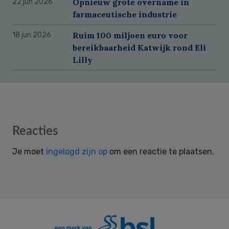
Opnieuw grote overname in
22 jun 2026
farmaceutische industrie
Ruim 100 miljoen euro voor
18 jun 2026
bereikbaarheid Katwijk rond Eli
Lilly
Reader
Reacties
Interactions
Je moet
ingelogd zijn op
om een reactie te plaatsen.