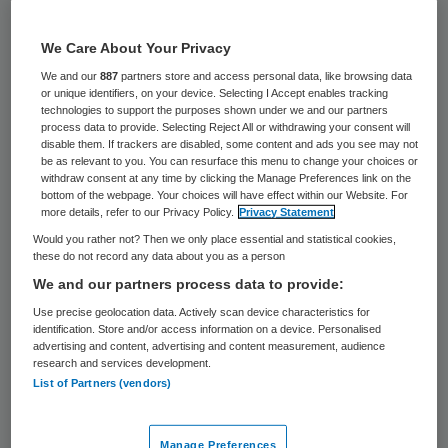
Burgemeester Peter Noordanus van Tilburg
We Care About Your Privacy
staat toe dat mensen die medicinale wiet
We and our
887
partners store and access personal data, like browsing data
gebruiken voortaan onder voorwaarden
or unique identifiers, on your device. Selecting I Accept enables tracking
technologies to support the purposes shown under we and our partners
thuis cannabis kweken. Dit meldt de NOS op
process data to provide. Selecting Reject All or withdrawing your consent will
basis van een brief aan de Patiënten Groep
disable them. If trackers are disabled, some content and ads you see may not
be as relevant to you. You can resurface this menu to change your choices or
Medicinale Cannabis Gebruikers (PGMCG).
withdraw consent at any time by clicking the Manage Preferences link on the
bottom of the webpage. Your choices will have effect within our Website. For
more details, refer to our Privacy Policy.
Privacy Statement
PGMCG-voorzitter Marian Hutten noemt
Would you rather not? Then we only place essential and statistical cookies,
het besluit
een grote doorbraak
. Het
these do not record any data about you as a person
kweken van wiet is wettelijk verboden, maar
We and our partners process data to provide:
bij minder dan vijf planten wordt het in
Use precise geolocation data. Actively scan device characteristics for
identification. Store and/or access information on a device. Personalised
principe gedoogd. Toch worden patiënten
advertising and content, advertising and content measurement, audience
research and services development.
die wiet kweken regelmatig tegengewerkt
List of Partners (vendors)
door de politie of de
woningbouwcorporatie. Voortaan is hiervan
Manage Preferences