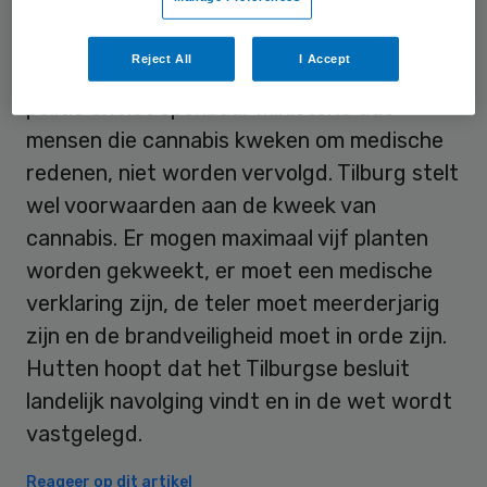
geen sprake meer in Tilburg.
Reject All
I Accept
Noordanus heeft afgesproken met de
politie en het openbaar ministerie dat
mensen die cannabis kweken om medische
redenen, niet worden vervolgd. Tilburg stelt
wel voorwaarden aan de kweek van
cannabis. Er mogen maximaal vijf planten
worden gekweekt, er moet een medische
verklaring zijn, de teler moet meerderjarig
zijn en de brandveiligheid moet in orde zijn.
Hutten hoopt dat het Tilburgse besluit
landelijk navolging vindt en in de wet wordt
vastgelegd.
Reageer op dit artikel