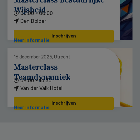
Wijsheid
00:00 - 00:00
Den Dolder
Inschrijven
Meer informatie
16 december 2025, Utrecht
Masterclass
Teamdynamiek
09:00 - 16:30
Van der Valk Hotel
Inschrijven
Meer informatie