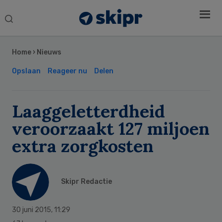
Search
this
Secondary
website
Sidebar
Home
›
Nieuws
Opslaan
Reageer nu
Delen
Laaggeletterdheid
veroorzaakt 127 miljoen
extra zorgkosten
Skipr Redactie
30 juni 2015
,
11:29