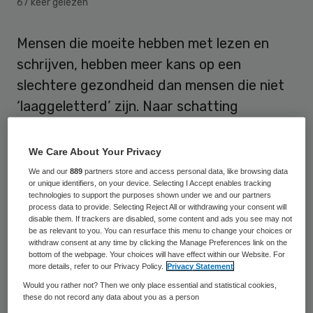
67 keer gelezen
Mensen die moeite hebben met lezen en
schrijven, hebben meer kans op een
slechtere gezondheid dan mensen die niet
‘laaggeletterd’ zijn. Naar schatting
veroorzaakt laaggeletterdheid jaarlijks 127
miljoen euro extra aan zorgkosten.
We Care About Your Privacy
We and our
889
partners store and access personal data, like browsing data
Dat blijkt uit
onderzoek van
or unique identifiers, on your device. Selecting I Accept enables tracking
technologies to support the purposes shown under we and our partners
onderzoeksinstituut NIVEL
in opdracht van
process data to provide. Selecting Reject All or withdrawing your consent will
disable them. If trackers are disabled, some content and ads you see may not
Stichting Lezen & Schrijven. NIVEL
be as relevant to you. You can resurface this menu to change your choices or
onderzocht welke gezondheidsuitkomsten
withdraw consent at any time by clicking the Manage Preferences link on the
bottom of the webpage. Your choices will have effect within our Website. For
specifiek slechter zijn bij laaggeletterden.
more details, refer to our Privacy Policy.
Privacy Statement
Mensen die moeite hebben met lezen en
Would you rather not? Then we only place essential and statistical cookies,
these do not record any data about you as a person
schrijven voelen zich, zowel lichamelijk als