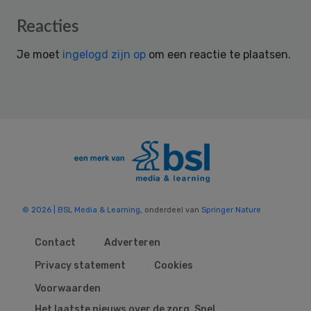
Reader
Reacties
Interactions
Je moet
ingelogd zijn op
om een reactie te plaatsen.
© 2026 | BSL Media & Learning
, onderdeel van
Springer Nature
Contact
Adverteren
Privacy statement
Cookies
Voorwaarden
Het laatste nieuws over de zorg. Snel,