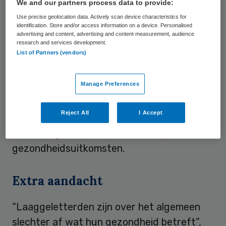
We and our partners process data to provide:
geestelijk, vaker minder gezond dan niet-
Use precise geolocation data. Actively scan device characteristics for
laaggeletterden. Ook hebben zij een grotere
identification. Store and/or access information on a device. Personalised
advertising and content, advertising and content measurement, audience
kans eerder te sterven, maken ze meer
research and services development.
List of Partners (vendors)
gebruik van huisartsenzorg en
ziekenhuiszorg en minder gebruik van
Manage Preferences
preventieve zorg en nazorg. Daarnaast
hebben laaggeletterden met een
Reject All
I Accept
chronische ziekte meer moeite met
zelfmanagement en meer kans op slechtere
gezondheidsuitkomsten.
Extra aandacht
“Laaggeletterden zijn over het algemeen
slechter af wat hun gezondheid betreft”,