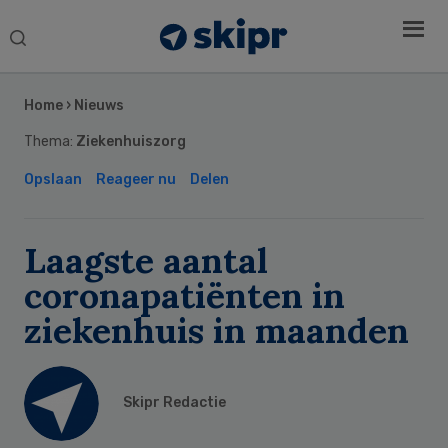
Search
this
Secondary
website
Sidebar
Home
›
Nieuws
Thema:
Ziekenhuiszorg
Opslaan
Reageer nu
Delen
Laagste aantal
coronapatiënten in
ziekenhuis in maanden
Skipr Redactie