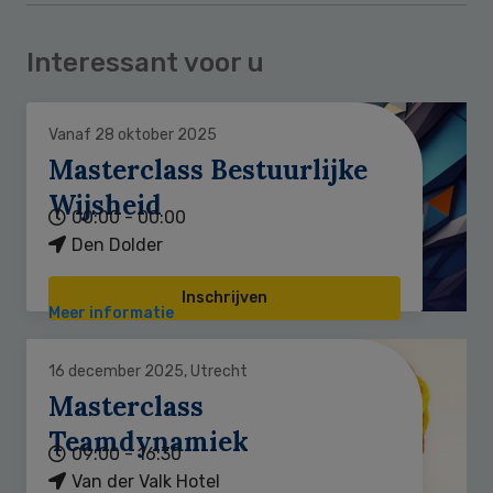
Interessant voor u
Vanaf 28 oktober 2025
Masterclass Bestuurlijke
Wijsheid
00:00 - 00:00
Den Dolder
Inschrijven
Meer informatie
16 december 2025, Utrecht
Masterclass
Teamdynamiek
09:00 - 16:30
Van der Valk Hotel