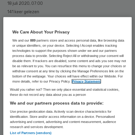
18 juli 2020
,
07:00
141 keer gelezen
Ziekenhuizen behandelen nog 88 mensen
We Care About Your Privacy
met het coronavirus. Dat is het laagste
We and our
889
partners store and access personal data, like browsing data
aantal sinds maart. Vorige week donderdag
or unique identifiers, on your device. Selecting I Accept enables tracking
technologies to support the purposes shown under we and our partners
lagen 91 coronapatiënten in een ziekenhuis.
process data to provide. Selecting Reject All or withdrawing your consent will
Daarna volgde een korte opleving naar 118
disable them. If trackers are disabled, some content and ads you see may not
be as relevant to you. You can resurface this menu to change your choices or
patiënten maandag, maar sindsdien daalt
withdraw consent at any time by clicking the Manage Preferences link on the
bottom of the webpage. Your choices will have effect within our Website. For
het aantal weer.
more details, refer to our Privacy Policy.
Privacy Statement
Would you rather not? Then we only place essential and statistical cookies,
these do not record any data about you as a person
Op de intensive cares liggen 15
We and our partners process data to provide:
coronapatiënten, evenveel als op
Use precise geolocation data. Actively scan device characteristics for
identification. Store and/or access information on a device. Personalised
donderdag. Het aantal patiënten op
advertising and content, advertising and content measurement, audience
verpleegafdelingen daalde van 80 naar 73,
research and services development.
List of Partners (vendors)