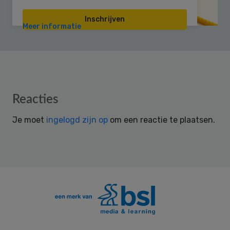
Inschrijven
Meer informatie
Reader
Reacties
Interactions
Je moet
ingelogd zijn op
om een reactie te plaatsen.