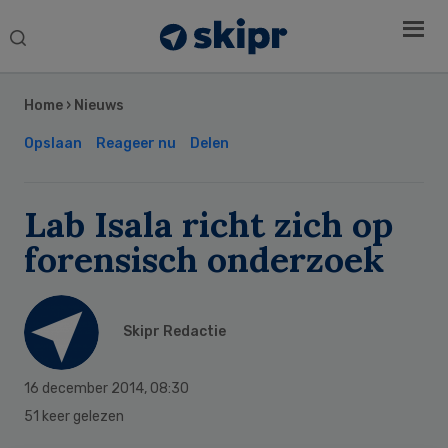
Search
this
Secondary
website
Sidebar
Home
›
Nieuws
Opslaan
Reageer nu
Delen
Lab Isala richt zich op
forensisch onderzoek
Skipr Redactie
16 december 2014
,
08:30
51 keer gelezen