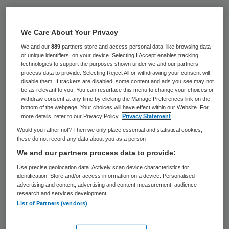
Het klinisch chemisch laboratorium van Isala
in Zwolle gaat nu ook ondersteuning bieden
We Care About Your Privacy
aan forensisch onderzoek. De afdeling
We and our
889
partners store and access personal data, like browsing data
or unique identifiers, on your device. Selecting I Accept enables tracking
klinische farmacie gaat samenwerken met
technologies to support the purposes shown under we and our partners
onderzoeksbureau Forensicon.
process data to provide. Selecting Reject All or withdrawing your consent will
disable them. If trackers are disabled, some content and ads you see may not
be as relevant to you. You can resurface this menu to change your choices or
Dat maakten
beide partijen bekend
op 15
withdraw consent at any time by clicking the Manage Preferences link on the
bottom of the webpage. Your choices will have effect within our Website. For
december. Door de samenwerking ontstaat
more details, refer to our Privacy Policy.
Privacy Statement
extra onderzoekscapaciteit buiten het
Would you rather not? Then we only place essential and statistical cookies,
these do not record any data about you as a person
Nederlands Forensisch Instituut (NFI).
We and our partners process data to provide:
Use precise geolocation data. Actively scan device characteristics for
Screening
identification. Store and/or access information on a device. Personalised
advertising and content, advertising and content measurement, audience
research and services development.
Het klinisch chemisch lab biedt forensisch
List of Partners (vendors)
artsen die lijkschouw verrichten,