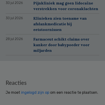
Pijnkliniek mag geen lidocaïne
30 jul 2026
verstrekken voor coronaklachten
Klinieken zien toename van
30 jul 2026
afslankmedicatie bij
eetstoornissen
Farmaceut schikt claims over
28 jul 2026
kanker door babypoeder voor
miljarden
Reader
Reacties
Interactions
Je moet
ingelogd zijn op
om een reactie te plaatsen.