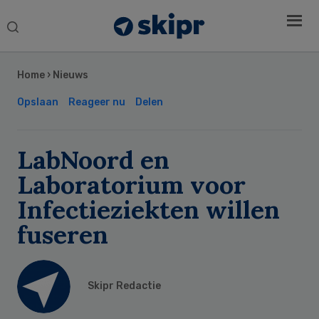
Search
this
Secondary
website
Sidebar
Home
›
Nieuws
Opslaan
Reageer nu
Delen
LabNoord en
Laboratorium voor
Infectieziekten willen
fuseren
Skipr Redactie