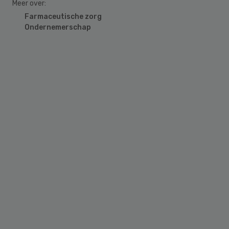
Meer over:
Farmaceutische zorg
Ondernemerschap
Primary
Sidebar