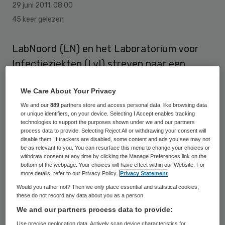
29 juni 2011
,
08:00
45 keer gelezen
LabNoord (LN) en het Laboratorium voor
Infectieziekten (LvI) streven naar een
bestuurlijke fusie per 1 januari 2012. De
We Care About Your Privacy
bestuursvoorzitters van beide organisaties
We and our
889
partners store and access personal data, like browsing data
hebben dinsdag een intentieverklaring
or unique identifiers, on your device. Selecting I Accept enables tracking
ondertekend.
technologies to support the purposes shown under we and our partners
process data to provide. Selecting Reject All or withdrawing your consent will
disable them. If trackers are disabled, some content and ads you see may not
be as relevant to you. You can resurface this menu to change your choices or
Toekomst
withdraw consent at any time by clicking the Manage Preferences link on the
bottom of the webpage. Your choices will have effect within our Website. For
more details, refer to our Privacy Policy.
Privacy Statement
De partijen zijn van mening dat door middel
Would you rather not? Then we only place essential and statistical cookies,
van een bestuurlijke fusie een optimale
these do not record any data about you as a person
We and our partners process data to provide:
samenwerking kan worden bereikt. Hierdoor
Use precise geolocation data. Actively scan device characteristics for