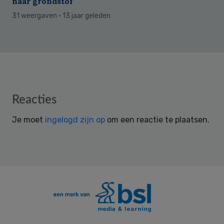
naar grondstof
31 weergaven
· 13 jaar geleden
Reader
Reacties
Interactions
Je moet
ingelogd zijn op
om een reactie te plaatsen.