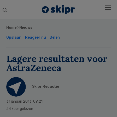
Search
this
Secondary
website
Sidebar
Home
›
Nieuws
Opslaan
Reageer nu
Delen
Lagere resultaten voor
AstraZeneca
Skipr Redactie
31 januari 2013
,
09:21
24 keer gelezen