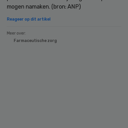
mogen namaken. (bron: ANP)
Reageer op dit artikel
Meer over:
Farmaceutische zorg
Primary
Sidebar