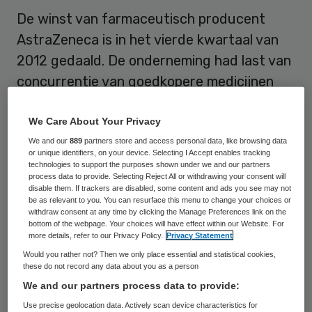
De winst van farmaceutisch producent
AstraZeneca is in het vierde kwartaal van
2012 gedaald. De onderneming had last van
concurrentie van goedkopere medicijnen
waar geen merkrecht meer op geldt. Voor
2013 voorziet het bedrijf eveneens moeilijke
We Care About Your Privacy
tijden.
We and our
889
partners store and access personal data, like browsing data
or unique identifiers, on your device. Selecting I Accept enables tracking
technologies to support the purposes shown under we and our partners
process data to provide. Selecting Reject All or withdrawing your consent will
Operationele winst
disable them. If trackers are disabled, some content and ads you see may not
be as relevant to you. You can resurface this menu to change your choices or
withdraw consent at any time by clicking the Manage Preferences link on the
De operationele winst van
AstraZeneca
bottom of the webpage. Your choices will have effect within our Website. For
more details, refer to our Privacy Policy.
Privacy Statement
kwam in het vierde kwartaal 6 procent lager
Would you rather not? Then we only place essential and statistical cookies,
uit op 1,96 miljard dollar (circa 1,45 miljard
these do not record any data about you as a person
euro). De omzet daalde met 15 procent tot
We and our partners process data to provide:
8,7 miljard dollar. Over heel 2012 daalde de
Use precise geolocation data. Actively scan device characteristics for