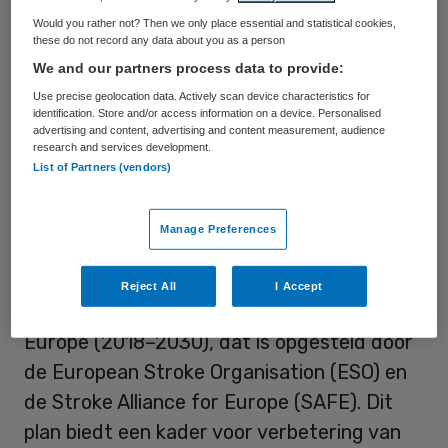
partijen samen, te weten
Would you rather not? Then we only place essential and statistical cookies,
vertegenwoordigers van
these do not record any data about you as a person
We and our partners process data to provide:
ervaringsdeskundigen, de Hersenletsel
Use precise geolocation data. Actively scan device characteristics for
Alliantie, het Kennisnetwerk CVA Nederland
identification. Store and/or access information on a device. Personalised
(KNCN) en de Nederlandse Vereniging voor
advertising and content, advertising and content measurement, audience
research and services development.
Neurologie (NVN).
List of Partners (vendors)
Nederlandse variant
Manage Preferences
Het actieplan is een Nederlandse variant
Reject All
I Accept
van hetEuropese Stroke Action Plan for
Europe (2018–2030), dat is opgesteld door
de European Stroke Organisation (ESO) en
de Stroke Alliance for Europe (SAFE). Dit
plan biedt een kader voor verbetering van