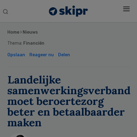
Search
this
Secondary
website
Sidebar
Home
›
Nieuws
Thema:
Financiën
Opslaan
Reageer nu
Delen
Landelijke
samenwerkingsverband
moet beroertezorg
beter en betaalbaarder
maken