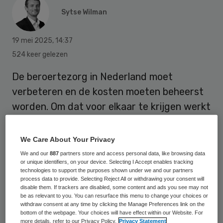
Sytse Wilman
19 mei 2025
,
14:37
524 keer gelezen
De beroertezorg in Nederland moet
verbeteren en de kosten moeten beheerst
worden. Om dat voor elkaar te krijgen werkt
een groep samenwerkende partijen aan het
CVA Actieplan Nederland (CAN), waar de
We Care About Your Privacy
stuurgroep mee van start is gegaan.
We and our
887
partners store and access personal data, like browsing data
or unique identifiers, on your device. Selecting I Accept enables tracking
technologies to support the purposes shown under we and our partners
process data to provide. Selecting Reject All or withdrawing your consent will
De stuurgroep CVA Actieplan Nederland
disable them. If trackers are disabled, some content and ads you see may not
be as relevant to you. You can resurface this menu to change your choices or
(CAN) is vrijdag met een feestelijke kick-off
withdraw consent at any time by clicking the Manage Preferences link on the
bottom of the webpage. Your choices will have effect within our Website. For
van start gegaan. Daarin werkt een aantal
more details, refer to our Privacy Policy.
Privacy Statement