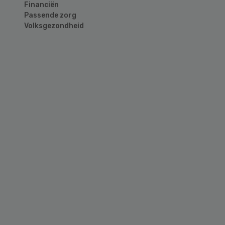
Financiën
Passende zorg
Volksgezondheid
Primary
Sidebar