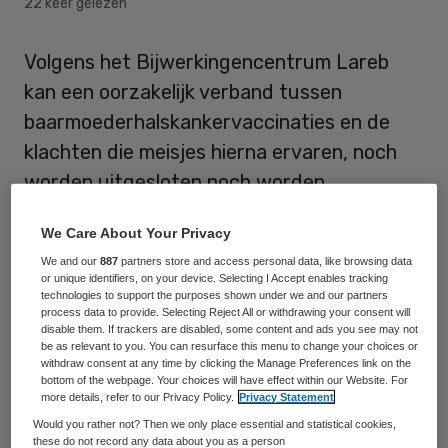
22 keer gelezen
Volgens het Bijwerkingencentrum Lareb
kan een oorzakelijk verband tussen
baarmoederhalskankervaccinaties en de
klachten die meisjes hierna ervaren, noch
worden uitgesloten noch worden
aangetoond. Lareb onderzocht de “medisch
We Care About Your Privacy
onverklaarbare langdurige klachten” en de
We and our
887
partners store and access personal data, like browsing data
impact daarvan.
or unique identifiers, on your device. Selecting I Accept enables tracking
technologies to support the purposes shown under we and our partners
process data to provide. Selecting Reject All or withdrawing your consent will
Sinds de start van het
disable them. If trackers are disabled, some content and ads you see may not
Rijksvaccinatieprogramma met het HPV-
be as relevant to you. You can resurface this menu to change your choices or
withdraw consent at any time by clicking the Manage Preferences link on the
vaccin Cervarix heeft
Lareb
1271 klachten
bottom of the webpage. Your choices will have effect within our Website. For
more details, refer to our Privacy Policy.
Privacy Statement
ontvangen. Omgerekend is dit ongeveer vijf
Would you rather not? Then we only place essential and statistical cookies,
per 10 duizend gevaccineerde meisjes. Van
these do not record any data about you as a person