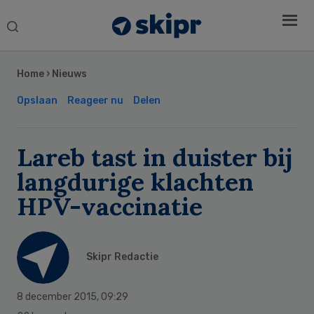
Search
this
Secondary
website
Sidebar
Home
›
Nieuws
Opslaan
Reageer nu
Delen
Lareb tast in duister bij
langdurige klachten
HPV-vaccinatie
Skipr Redactie
8 december 2015
,
09:29