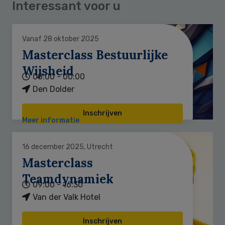
Interessant voor u
Vanaf 28 oktober 2025
Masterclass Bestuurlijke
Wijsheid
00:00 - 00:00
Den Dolder
Inschrijven
Meer informatie
16 december 2025, Utrecht
Masterclass
Teamdynamiek
09:00 - 16:30
Van der Valk Hotel
Inschrijven