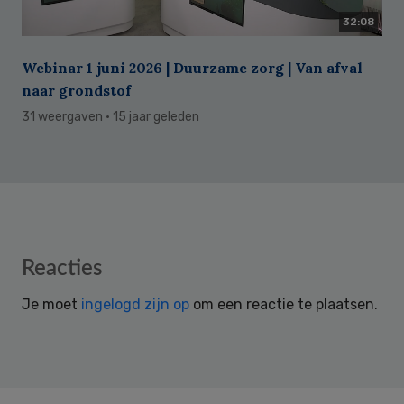
32:08
Webinar 1 juni 2026 | Duurzame zorg | Van afval
naar grondstof
31 weergaven
· 15 jaar geleden
Reader
Reacties
Interactions
Je moet
ingelogd zijn op
om een reactie te plaatsen.