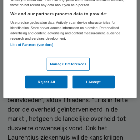
these do not record any data about you as a person
Gelijke behandeling
We and our partners process data to provide:
Use precise geolocation data. Actively scan device characteristics for
Thiadens staat “positief” tegenover de
identification. Store and/or access information on a device. Personalised
steunverlening
aan Orbis MC en het Atrium,
advertising and content, advertising and content measurement, audience
research and services development.
maar vindt dat deze stap verplichtingen
List of Partners (vendors)
schept. “De Provinciale Staten zullen zich
best hebben gerealiseerd dat ze door
Manage Preferences
steunverlening van vele miljoenen euro’s
aan twee collega-ziekenhuizen, het
Reject All
I Accept
speelveld in de Limburgse zorg danig
beïnvloeden”, aldus Thiadens. “Er is in feite
door de overheid geïntervenieerd in de
markt , hetgeen de landelijke overheid tot
dusverre onwenselijk vond. Ook het
Laurentius ziekenhuis wil de kans krijgen