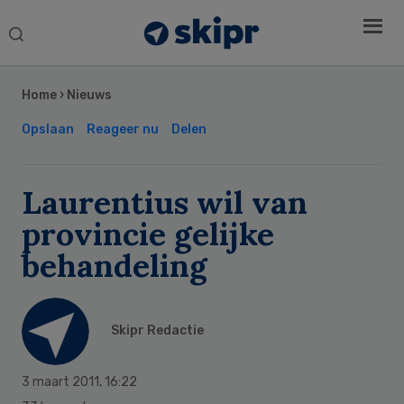
Search
this
Secondary
website
Sidebar
Home
›
Nieuws
Opslaan
Reageer nu
Delen
Laurentius wil van
provincie gelijke
behandeling
Skipr Redactie
3 maart 2011
,
16:22