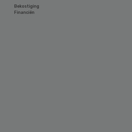
Bekostiging
Financiën
Primary
Sidebar