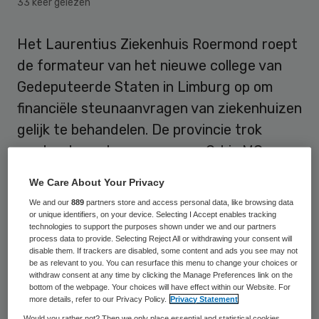
33 keer gelezen
Het Laurentius Ziekenhuis Roermond roept
de formateur van het nieuwe college van
Gedeputeerde Staten in Limburg op om
financiële steunaanvragen van ziekenhuizen
gelijk te behandelen. De provincie trok
eerder de portemonnee voor Orbis MC en
het Atrium ziekenhuis. Daarmee heeft ook
We Care About Your Privacy
het Laurentius recht op een provinciale
We and our
889
partners store and access personal data, like browsing data
bouwsubsidie, garantstelling of
or unique identifiers, on your device. Selecting I Accept enables tracking
technologies to support the purposes shown under we and our partners
achtergestelde lening, vindt
process data to provide. Selecting Reject All or withdrawing your consent will
disable them. If trackers are disabled, some content and ads you see may not
bestuursvoorzitter Jack Thiadens.
be as relevant to you. You can resurface this menu to change your choices or
withdraw consent at any time by clicking the Manage Preferences link on the
bottom of the webpage. Your choices will have effect within our Website. For
more details, refer to our Privacy Policy.
Privacy Statement
Would you rather not? Then we only place essential and statistical cookies,