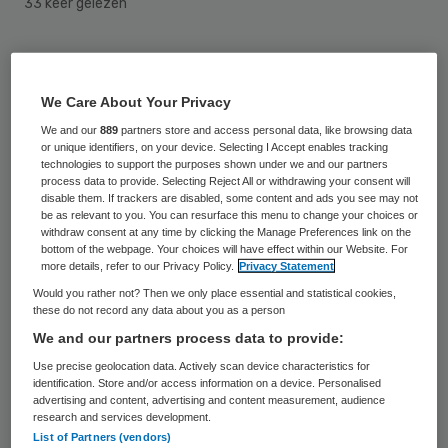
33 keer gelezen
Een 25-jarige man uit Amsterdam moet
levenslang de cel in voor twee zogeheten
We Care About Your Privacy
medicijnmoorden. De rechtbank in
We and our
889
partners store and access personal data, like browsing data
Amsterdam legt hem de straf op voor de
or unique identifiers, on your device. Selecting I Accept enables tracking
technologies to support the purposes shown under we and our partners
moord op twee mannen uit de
process data to provide. Selecting Reject All or withdrawing your consent will
disable them. If trackers are disabled, some content and ads you see may not
Dominicaanse Republiek van 22 en 24 jaar.
be as relevant to you. You can resurface this menu to change your choices or
withdraw consent at any time by clicking the Manage Preferences link on the
bottom of the webpage. Your choices will have effect within our Website. For
De Amsterdammer van Dominicaanse
more details, refer to our Privacy Policy.
Privacy Statement
afkomst bracht de twee om het leven om
Would you rather not? Then we only place essential and statistical cookies,
these do not record any data about you as a person
de verzekering te kunnen oplichten. Hij voor
We and our partners process data to provide:
de twee slachtoffers vlak voor hun dood
Use precise geolocation data. Actively scan device characteristics for
een levensverzekering afgesloten, met
identification. Store and/or access information on a device. Personalised
advertising and content, advertising and content measurement, audience
hemzelf als begunstigde. Ze overleden
research and services development.
nadat ze waren ingespoten met
List of Partners (vendors)