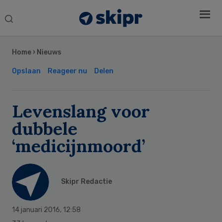
Search
this
Secondary
website
Sidebar
Home
›
Nieuws
Opslaan
Reageer nu
Delen
Levenslang voor
dubbele
‘medicijnmoord’
Skipr Redactie
14 januari 2016
,
12:58