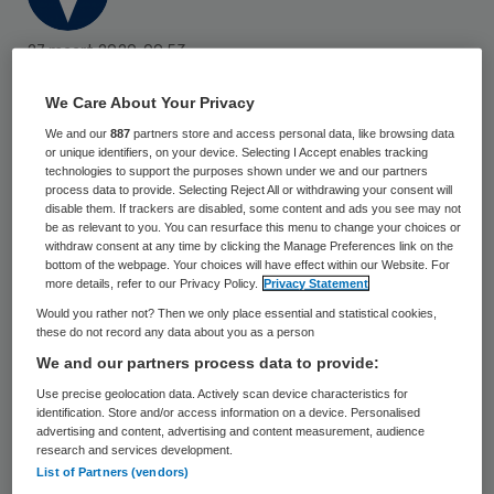
27 maart 2020
,
09:53
1057 keer gelezen
We Care About Your Privacy
In Roermond is vrijdag een thuiszorghotel
We and our
887
partners store and access personal data, like browsing data
or unique identifiers, on your device. Selecting I Accept enables tracking
met huisartsenpost geopend voor de regio
technologies to support the purposes shown under we and our partners
process data to provide. Selecting Reject All or withdrawing your consent will
Noord- en Midden-Limburg. Patiënten met
disable them. If trackers are disabled, some content and ads you see may not
het coronavirus of een mogelijke
be as relevant to you. You can resurface this menu to change your choices or
withdraw consent at any time by clicking the Manage Preferences link on the
besmetting worden daar opgevangen door
bottom of the webpage. Your choices will have effect within our Website. For
more details, refer to our Privacy Policy.
Privacy Statement
eerstelijnszorgorganisaties. Het Limburgse
Would you rather not? Then we only place essential and statistical cookies,
coronacentrum zit in het Van der Valk
these do not record any data about you as a person
Theaterhotel De Oranjerie.
We and our partners process data to provide:
Use precise geolocation data. Actively scan device characteristics for
identification. Store and/or access information on a device. Personalised
advertising and content, advertising and content measurement, audience
Het hotel is helemaal ingericht voor de
research and services development.
opvang van coronapatiënten die “te goed”
List of Partners (vendors)