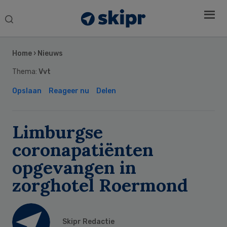
Search
this
Secondary
website
Sidebar
Home
›
Nieuws
Thema:
Vvt
Opslaan
Reageer nu
Delen
Limburgse
coronapatiënten
opgevangen in
zorghotel Roermond
Skipr Redactie