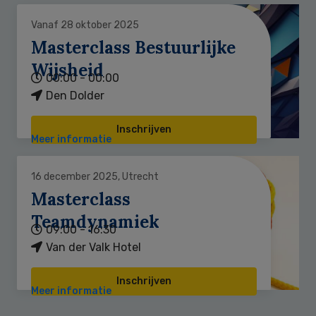
Vanaf 28 oktober 2025
Masterclass Bestuurlijke
Wijsheid
00:00 - 00:00
Den Dolder
Inschrijven
Meer informatie
16 december 2025, Utrecht
Masterclass
Teamdynamiek
09:00 - 16:30
Van der Valk Hotel
Inschrijven
Meer informatie