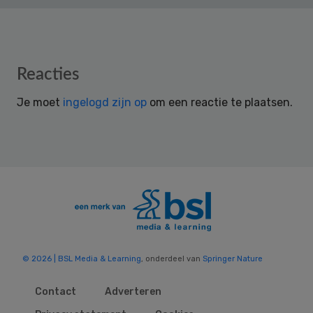
Reader
Reacties
Interactions
Je moet
ingelogd zijn op
om een reactie te plaatsen.
© 2026 | BSL Media & Learning
, onderdeel van
Springer Nature
Contact
Adverteren