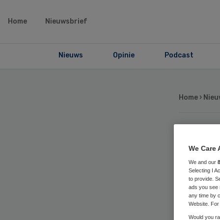
Home
Nieuwsbrief
Nieuws
Opinie
Podcast
Home
›
Nieu
Lo
We Care 
We and our
roo
Selecting I 
to provide. S
ads you see 
sc
any time by c
Website. For 
Would you rat