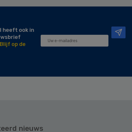
l heeft ook in
uwsbrief
Blijf op de
teerd nieuws