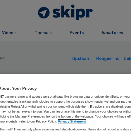
Video’s
Thema’s
Events
Vacatures
ws
Opslaan
Reageer nu
Del
ngfonds wil
About Your Privacy
887
partners store and access personal data, like browsing data or unique identifiers, on your
kvrije
Accept enables tracking technologies to support the purposes shown under we and our partne
electing Reject All or withdrawing your consent will disable them. If trackers are disabled, so
may not be as relevant to you. You can resurface this menu to change your choices or withd
hoolpleinen
licking the Manage Preferences link on the bottom of the webpage. Your choices will have eff
more details, refer to our Privacy Policy.
Privacy Statement
her not? Then we only place essential and statistical cookies, these do not record any data