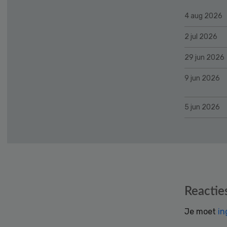
4 aug 2026
2 jul 2026
29 jun 2026
9 jun 2026
5 jun 2026
Reader
Reactie
Interactions
Je moet
in