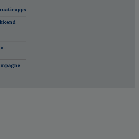
ruatieapps
ekkend
la-
campagne