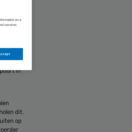
information on a
and services
okvrij.
Accept
teken,
poort in
olen
olen dit.
uiten op
voerder