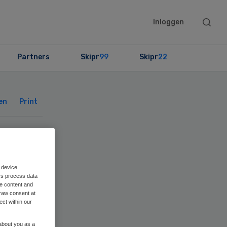
Searc
Inloggen
this
websit
Partners
Skipr
99
Skipr
22
Primary
Sidebar
en
Print
 device.
rs process data
me content and
raw consent at
ect within our
 about you as a