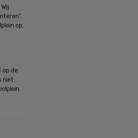
 Wij
nteren”.
plein op,
d op de
s niet
olplein.