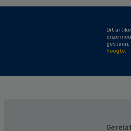
Secondary
Sidebar
Dit artike
onze nie
gestaan.
hoogte.
Gerela