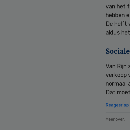
van het 
hebben e
De helft 
aldus he
Social
Van Rijn 
verkoop 
normaal a
Dat moet 
Reageer op d
Meer over: