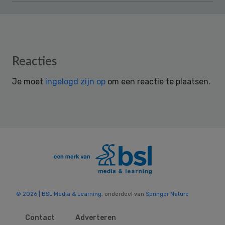
Reader
Reacties
Interactions
Je moet
ingelogd zijn op
om een reactie te plaatsen.
© 2026 | BSL Media & Learning
, onderdeel van
Springer Nature
Contact
Adverteren