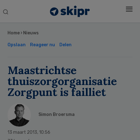
Search
this
Secondary
website
Sidebar
Home
›
Nieuws
Opslaan
Reageer nu
Delen
Maastrichtse
thuiszorgorganisatie
Zorgpunt is failliet
Simon Broersma
13 maart 2013
,
10:56