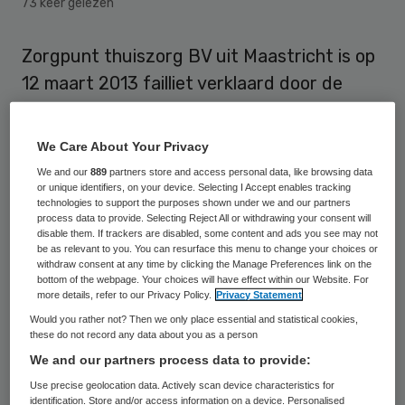
73 keer gelezen
Zorgpunt thuiszorg BV uit Maastricht is op
12 maart 2013 failliet verklaard door de
rechtbank Limburg. Het faillissement was
aangevraagd door één van de werknemers
We Care About Your Privacy
van Zorgpunt die verklaarde dat in ieder
We and our
889
partners store and access personal data, like browsing data
geval vier werknemers over de maanden
or unique identifiers, on your device. Selecting I Accept enables tracking
technologies to support the purposes shown under we and our partners
december 2012 en januari 2013 geen loon
process data to provide. Selecting Reject All or withdrawing your consent will
disable them. If trackers are disabled, some content and ads you see may not
hadden ontvangen. Dit zegt curator mr.
be as relevant to you. You can resurface this menu to change your choices or
withdraw consent at any time by clicking the Manage Preferences link on the
Roomberg van Adelmeijer Hoyng Advocaten
bottom of the webpage. Your choices will have effect within our Website. For
uit Maastricht op basis van een gesprek
more details, refer to our Privacy Policy.
Privacy Statement
Would you rather not? Then we only place essential and statistical cookies,
met de advocaat van Zorgpunt.
these do not record any data about you as a person
We and our partners process data to provide:
Zorgpunt kwam eind vorig jaar in het
Use precise geolocation data. Actively scan device characteristics for
nieuws toen zorgverzekeraar CZ
het
identification. Store and/or access information on a device. Personalised