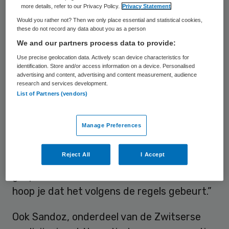
more details, refer to our Privacy Policy.
Privacy Statement
werkzaamheid en veiligheid van deze
Would you rather not? Then we only place essential and statistical cookies,
producten zelf.
these do not record any data about you as a person
We and our partners process data to provide:
Hennie Henrichs, directeur bij Teva Pharma
Use precise geolocation data. Actively scan device characteristics for
Nederland, zegt echter niet te kunnen
identification. Store and/or access information on a device. Personalised
advertising and content, advertising and content measurement, audience
garanderen dat zijn malariamedicijn veilig is.
research and services development.
List of Partners (vendors)
“Of het de juiste werking heeft kan en durf
ik nu niet meer te zeggen. Er moeten eerst
Manage Preferences
nieuwe studies komen”, aldus Henrichs. Van
gesjoemel met onderzoeksgegevens weet
Reject All
I Accept
hij niets. “Als je een bedrijf inschakelt dat
gespecialiseerd is in deze onderzoeken,
hoop je dat het volgens de regels gebeurt.”
Ook Sandoz, onderdeel van de Zwitserse