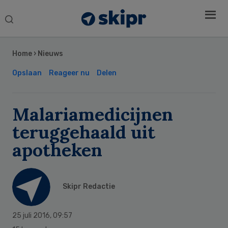
Search
this
Secondary
website
Sidebar
Home
›
Nieuws
Opslaan
Reageer nu
Delen
Malariamedicijnen
teruggehaald uit
apotheken
Skipr Redactie
25 juli 2016
,
09:57