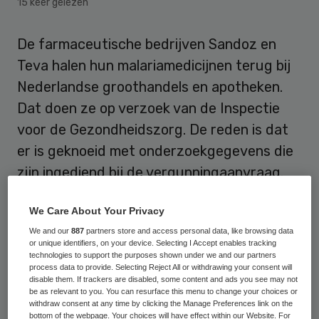
15 keer gelezen
De farmaceutische bedrijven Sandoz en
Teva halen hun malariamedicijnen terug bij
Nederlandse groothandels en apotheken.
Dat doen ze op verzoek van de Inspectie
voor de Gezondheidszorg. De reden is dat
er is geknoeid met onderzoekgegevens die
zijn ingediend bij de vergunningaanvraag.
Het gaat om de twee zogeheten generieke
We Care About Your Privacy
medicijnen Atovaquon/Proguanil HCl
We and our
887
partners store and access personal data, like browsing data
or unique identifiers, on your device. Selecting I Accept enables tracking
Sandoz en Atovaquon/Proguanil Teva.
technologies to support the purposes shown under we and our partners
process data to provide. Selecting Reject All or withdrawing your consent will
Volgens het College ter Beoordeling van
disable them. If trackers are disabled, some content and ads you see may not
Geneesmiddelen (CBG) zijn er geen
be as relevant to you. You can resurface this menu to change your choices or
withdraw consent at any time by clicking the Manage Preferences link on the
aanwijzingen dat er iets mis is met de
bottom of the webpage. Your choices will have effect within our Website. For