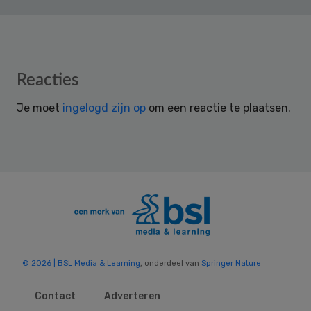
Reader
Reacties
Interactions
Je moet
ingelogd zijn op
om een reactie te plaatsen.
© 2026 | BSL Media & Learning
, onderdeel van
Springer Nature
Contact
Adverteren