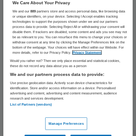
We Care About Your Privacy
Een 48-jarige man uit Groningen is
We and our
889
partners store and access personal data, like browsing data
maandag voor de handel in gevaarlijke
or unique identifiers, on your device. Selecting I Accept enables tracking
technologies to support the purposes shown under we and our partners
medicijnen veroordeeld tot een celstraf van
process data to provide. Selecting Reject All or withdrawing your consent will
disable them. If trackers are disabled, some content and ads you see may not
1,5 jaar, waarvan 10 maanden
be as relevant to you. You can resurface this menu to change your choices or
withdraw consent at any time by clicking the Manage Preferences link on the
voorwaardelijk.
bottom of the webpage. Your choices will have effect within our Website. For
more details, refer to our Privacy Policy.
Privacy Statement
De man bestelde 3 jaar lang over de post
Would you rather not? Then we only place essential and statistical cookies,
these do not record any data about you as a person
potentieverhogende pillen en
We and our partners process data to provide:
afslankmiddelen in India om ze in Europa
Use precise geolocation data. Actively scan device characteristics for
door te verkopen. De afslankpillen waren
identification. Store and/or access information on a device. Personalised
advertising and content, advertising and content measurement, audience
eerder uit de reguliere handel genomen in
research and services development.
verband met de kans op hartfalen.
List of Partners (vendors)
Verslaving
Manage Preferences