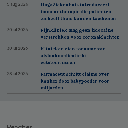
HagaZiekenhuis introduceert
5 aug 2026
immuuntherapie die patiënten
zichzelf thuis kunnen toedienen
Pijnkliniek mag geen lidocaïne
30 jul 2026
verstrekken voor coronaklachten
Klinieken zien toename van
30 jul 2026
afslankmedicatie bij
eetstoornissen
Farmaceut schikt claims over
28 jul 2026
kanker door babypoeder voor
miljarden
Reader
Reacties