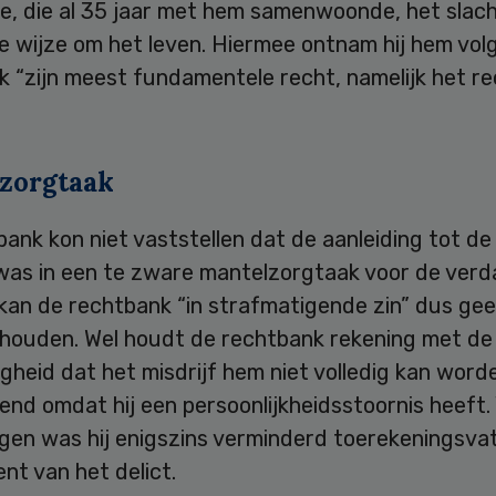
e, die al 35 jaar met hem samenwoonde, het slach
e wijze om het leven. Hiermee ontnam hij hem vol
 “zijn meest fundamentele recht, namelijk het re
zorgtaak
ank kon niet vaststellen dat de aanleiding tot d
was in een te zware mantelzorgtaak voor de verd
kan de rechtbank “in strafmatigende zin” dus ge
 houden. Wel houdt de rechtbank rekening met de
heid dat het misdrijf hem niet volledig kan word
nd omdat hij een persoonlijkheidsstoornis heeft.
gen was hij enigszins verminderd toerekeningsva
nt van het delict.