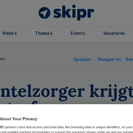
Video’s
Thema’s
Events
Vacatures
ws
Opslaan
Reageer nu
Del
ntelzorger krijg
straf voor
odsteken
About Your Privacy
887
partners store and access personal data, like browsing data or unique identifiers, on your
Accept enables tracking technologies to support the purposes shown under we and our partne