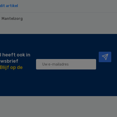
it artikel
Mantelzorg
l heeft ook in
uwsbrief
Blijf op de