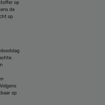
toffer op
gens de
cht op
e doodslag
achte.
en
en
 Volgens
tbaar op