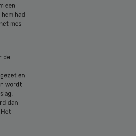
im een
er hem had
 het mes
r de
pgezet en
an wordt
slag.
erd dan
 Het
e