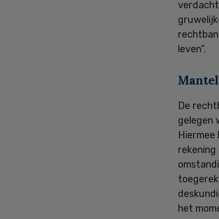
verdacht
gruwelijk
rechtbank
leven”.
Mantel
De rechtb
gelegen 
Hiermee 
rekening
omstandig
toegereke
deskundi
het mome