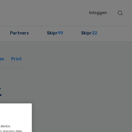
Searc
Inloggen
this
websit
Partners
Skipr
99
Skipr
22
Primary
Sidebar
en
Print
t
 device.
rs process data