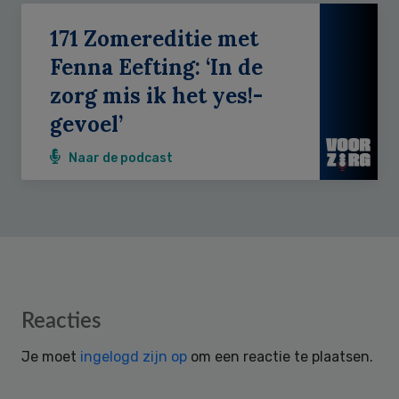
171 Zomereditie met
Fenna Eefting: ‘In de
zorg mis ik het yes!-
gevoel’
Naar de podcast
Reader
Reacties
Interactions
Je moet
ingelogd zijn op
om een reactie te plaatsen.