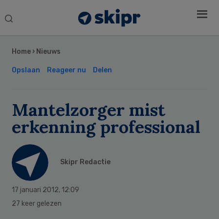
Search
this
Secondary
website
Sidebar
Home
›
Nieuws
Opslaan
Reageer nu
Delen
Mantelzorger mist
erkenning professional
Skipr Redactie
17 januari 2012
,
12:09
27 keer gelezen