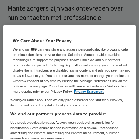
Mantelzorgers zijn vaak ontevreden over
hun contacten met professionele
zorgverleners. Dat blijkt uit een onderzoek
dat het Sociaal en Cultureel Planbureau
We Care About Your Privacy
(SCP) 17 januari heeft gepresenteerd.
We and our
889
partners store and access personal data, like browsing data
or unique identifiers, on your device. Selecting I Accept enables tracking
Uit het onderzoek komt ondermeer naar
technologies to support the purposes shown under we and our partners
process data to provide. Selecting Reject All or withdrawing your consent will
voren dat mantelzorgers zich
niet altijd
disable them. If trackers are disabled, some content and ads you see may not
be as relevant to you. You can resurface this menu to change your choices or
erkend voelen in hun deskundigheid
. In
withdraw consent at any time by clicking the Manage Preferences link on the
bottom of the webpage. Your choices will have effect within our Website. For
plaats van samen op te trekken bij de zorg
more details, refer to our Privacy Policy.
Privacy Statement
voor de patiënt hebben ze het gevoel dat
Would you rather not? Then we only place essential and statistical cookies,
these do not record any data about you as a person
ze een machtsstrijd moeten voeren met
We and our partners process data to provide:
professionele zorgverleners, constateert
Use precise geolocation data. Actively scan device characteristics for
het SCP. Dit is des te wranger aangezien
identification. Store and/or access information on a device. Personalised
advertising and content, advertising and content measurement, audience
veel mantelzorgers aangeven overbelast te
research and services development.