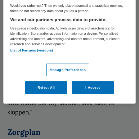
de marathon was opgesteld door de 22-
Would you rather not? Then we only place essential and statistical cookies,
jarige man die dit jaar terechtstond omdat
these do not record any data about you as a person
hij zich meermaals had voorgedaan als
We and our partners process data to provide:
ambulancebroeder. De gemeente trok de
Use precise geolocation data. Actively scan device characteristics for
identification. Store and/or access information on a device. Personalised
vergunning in toen ze onlangs door de
advertising and content, advertising and content measurement, audience
research and services development.
politie op de hoogte werd gesteld dat de
List of Partners (vendors)
nep-ambulanceverpleegkundige de
opsteller was van het zorgplan. “Wij
Manage Preferences
schrokken hier natuurlijk enorm van”, liet
Marianne Bouwman namens de organisatie
Reject All
I Accept
eerder op de dag weten. “Op basis van de
informatie die wij hadden, leek alles te
kloppen.”
Zorgplan