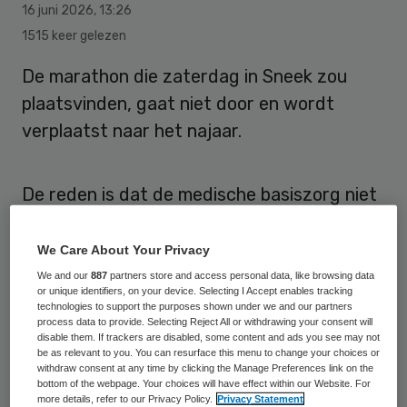
16 juni 2026
,
13:26
1515 keer gelezen
De marathon die zaterdag in Sneek zou
plaatsvinden, gaat niet door en wordt
verplaatst naar het najaar.
De reden is dat de medische basiszorg niet
voldoende kan worden gegarandeerd,
meldt de organisatie
.
We Care About Your Privacy
We and our
887
partners store and access personal data, like browsing data
or unique identifiers, on your device. Selecting I Accept enables tracking
Nep-ambulanceverpleegkundige
technologies to support the purposes shown under we and our partners
process data to provide. Selecting Reject All or withdrawing your consent will
disable them. If trackers are disabled, some content and ads you see may not
Maandag kwam via de Groningse nieuwssite
be as relevant to you. You can resurface this menu to change your choices or
withdraw consent at any time by clicking the Manage Preferences link on the
Sikkom
naar buiten dat het EHBO-plan voor
bottom of the webpage. Your choices will have effect within our Website. For
more details, refer to our Privacy Policy.
Privacy Statement