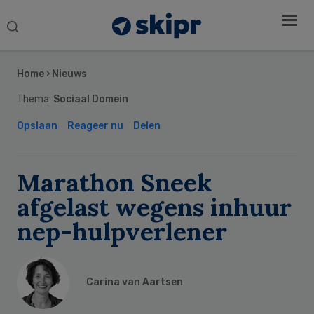
Search
this
Secondary
website
Sidebar
Home
›
Nieuws
Thema:
Sociaal Domein
Opslaan
Reageer nu
Delen
Marathon Sneek
afgelast wegens inhuur
nep-hulpverlener
Carina van Aartsen