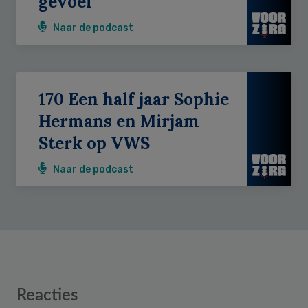
gevoel’
Naar de podcast
170 Een half jaar Sophie
Hermans en Mirjam
Sterk op VWS
Naar de podcast
Reader
Reacties