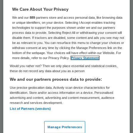
Marianne Lensink neemt per 1 september
We Care About Your Privacy
2017 afscheid als directeur Zorg bij
We and our
889
partners store and access personal data, like browsing data
or unique identifiers, on your device. Selecting I Accept enables tracking
Zorgverzekeraars Nederland (ZN). Ze stapt
technologies to support the purposes shown under we and our partners
process data to provide. Selecting Reject All or withdrawing your consent will
over naar kennisinstituut Vilans, waar ze
disable them. If trackers are disabled, some content and ads you see may not
aan de slag gaat als coördinator
be as relevant to you. You can resurface this menu to change your choices or
withdraw consent at any time by clicking the Manage Preferences link on the
Programma Waardigheid en trots.
bottom of the webpage. Your choices will have effect within our Website. For
more details, refer to our Privacy Policy.
Privacy Statement
Lensink begon haar carrière in de zorg als
Would you rather not? Then we only place essential and statistical cookies,
these do not record any data about you as a person
verpleegkundige in het Antonius Ziekenhuis
We and our partners process data to provide:
in Utrecht. Vanaf 1997 vervulde zij diverse
Use precise geolocation data. Actively scan device characteristics for
managementfuncties, onder meer in het
identification. Store and/or access information on a device. Personalised
advertising and content, advertising and content measurement, audience
UMC Utrecht. Van 2007 tot 2012 was
research and services development.
List of Partners (vendors)
Lensink lid van de raad van bestuur van
Medisch Spectrum Twente, waarna ze
Manage Preferences
overstapte naar Careyn in Utrecht. Sinds