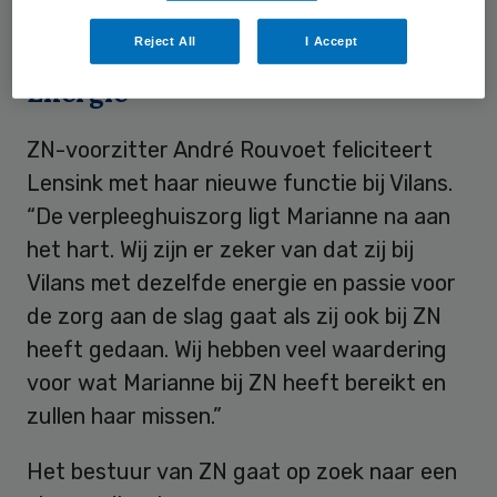
juni 2013 is Lensink directeur Zorg bij ZN.
Reject All
I Accept
Energie
ZN-voorzitter André Rouvoet feliciteert
Lensink met haar nieuwe functie bij Vilans.
“De verpleeghuiszorg ligt Marianne na aan
het hart. Wij zijn er zeker van dat zij bij
Vilans met dezelfde energie en passie voor
de zorg aan de slag gaat als zij ook bij ZN
heeft gedaan. Wij hebben veel waardering
voor wat Marianne bij ZN heeft bereikt en
zullen haar missen.”
Het bestuur van ZN gaat op zoek naar een