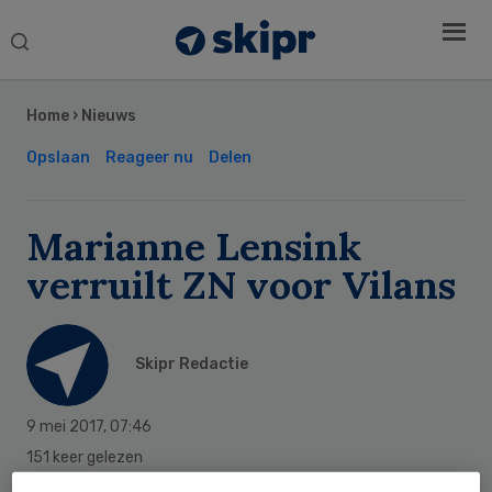
Search
this
Secondary
website
Sidebar
Home
›
Nieuws
Opslaan
Reageer nu
Delen
Marianne Lensink
verruilt ZN voor Vilans
Skipr Redactie
9 mei 2017
,
07:46
151 keer gelezen