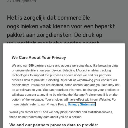
27 keer gelezen
Het is zorgelijk dat commerciële
oogklinieken vaak kiezen voor een beperkt
pakket aan zorgdiensten. De druk op
universitair medische centra neemt
hierdoor toe. Dat stelt Saskia Imhof,
We Care About Your Privacy
hoogleraar oogheelkunde aan het UMC
We and our
889
partners store and access personal data, like browsing data
Utrecht, in haar oratie die ze vorige week
or unique identifiers, on your device. Selecting I Accept enables tracking
technologies to support the purposes shown under we and our partners
uitsprak.
process data to provide. Selecting Reject All or withdrawing your consent will
disable them. If trackers are disabled, some content and ads you see may not
be as relevant to you. You can resurface this menu to change your choices or
Concurrerende collega’s
withdraw consent at any time by clicking the Manage Preferences link on the
bottom of the webpage. Your choices will have effect within our Website. For
more details, refer to our Privacy Policy.
Privacy Statement
“Oogartsen die kiezen voor een oogkliniek
Would you rather not? Then we only place essential and statistical cookies,
these do not record any data about you as a person
buiten het ziekenhuis kunnen niet altijd de
We and our partners process data to provide:
integrale zorg leveren”,
aldus Saskia Imhof
.