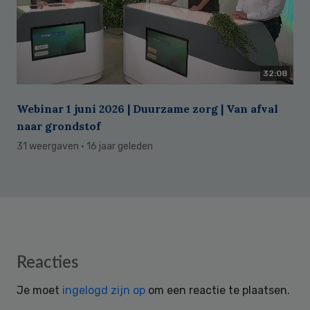
32:08
Webinar 1 juni 2026 | Duurzame zorg | Van afval
naar grondstof
31 weergaven
· 16 jaar geleden
Reader
Reacties
Interactions
Je moet
ingelogd zijn op
om een reactie te plaatsen.