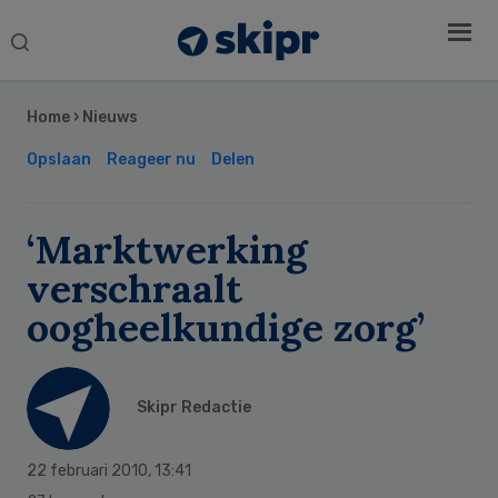
Search
this
Secondary
website
Sidebar
Home
›
Nieuws
Opslaan
Reageer nu
Delen
‘Marktwerking
verschraalt
oogheelkundige zorg’
Skipr Redactie
22 februari 2010
,
13:41