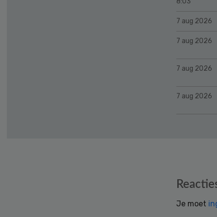
8:03
7 aug 2026
7 aug 2026
7 aug 2026
7 aug 2026
Reader
Reactie
Interactions
Je moet
in