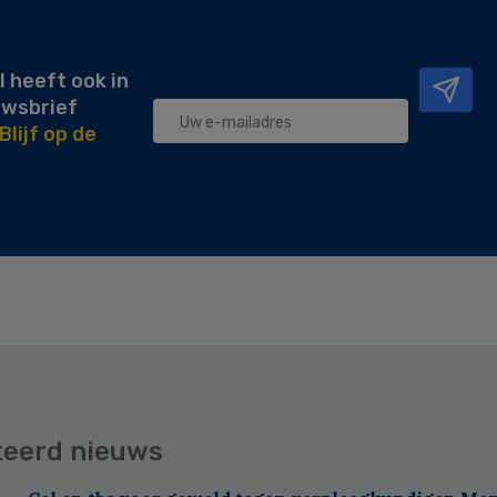
l heeft ook in
uwsbrief
Blijf op de
teerd nieuws