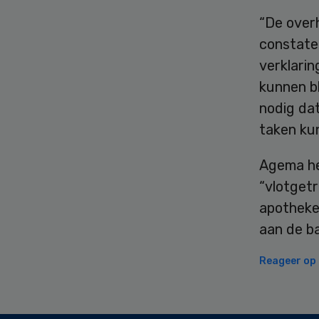
“De overh
constatee
verklarin
kunnen b
nodig da
taken ku
Agema he
“vlotget
apotheke
aan de ba
Reageer op d