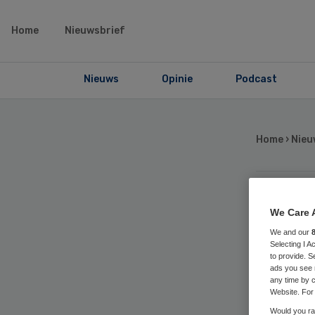
Home
Nieuwsbrief
Nieuws
Opinie
Podcast
Home
›
Nieu
Ma
We Care 
We and our
be
Selecting I 
to provide. S
ads you see 
any time by c
con
Website. For 
Would you rat