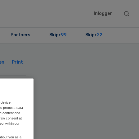
Searc
Inloggen
this
websit
Partners
Skipr
99
Skipr
22
Primary
Sidebar
en
Print
rdt
 device.
rs process data
me content and
raw consent at
ect within our
ao
 about you as a