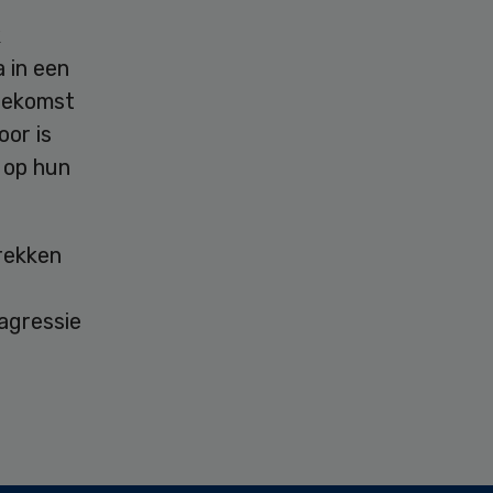
k
 in een
toekomst
or is
 op hun
rekken
agressie