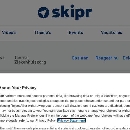
Video’s
Thema’s
Events
Vacatures
ws
Thema:
Opslaan
Reageer nu
Del
Ziekenhuiszorg
rtin van Rijn wo
About Your Privacy
889
partners store and access personal data, like browsing data or unique identifiers, on your
middelaar in
Accept enables tracking technologies to support the purposes shown under we and our partne
electing Reject All or withdrawing your consent will disable them. If trackers are disabled, so
may not be as relevant to you. You can resurface this menu to change your choices or withd
licking the Manage Preferences link on the bottom of the webpage. Your choices will have eff
flict apotheek-c
more details, refer to our Privacy Policy.
Privacy Statement
her not? Then we only place essential and statistical cookies, these do not record any data