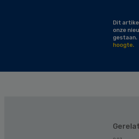
Secondary
Sidebar
Dit artike
onze nie
gestaan.
hoogte.
Gerela