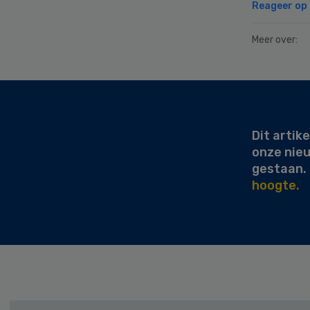
Reageer op d
Meer over:
Secondary
Sidebar
Dit artike
onze nie
gestaan.
hoogte.