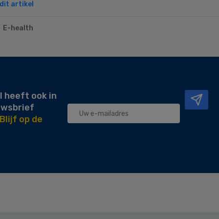
it artikel
E-health
l heeft ook in
uwsbrief
Blijf op de