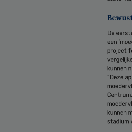
Bewus
De eerste
een ‘moe
project 
vergelijk
kunnen na
“Deze ap
moedervl
Centrum. 
moedervle
kunnen m
stadium 