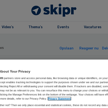
Video’s
Thema’s
Events
Vacatures
ws
Opslaan
Reageer nu
Del
xima MC toetst 
About Your Privacy
889
partners store and access personal data, like browsing data or unique identifiers, on your
lth in de praktij
Accept enables tracking technologies to support the purposes shown under we and our partne
electing Reject All or withdrawing your consent will disable them. If trackers are disabled, so
may not be as relevant to you. You can resurface this menu to change your choices or withd
licking the Manage Preferences link on the bottom of the webpage. Your choices will have eff
more details, refer to our Privacy Policy.
Privacy Statement
her not? Then we only place essential and statistical cookies, these do not record any data