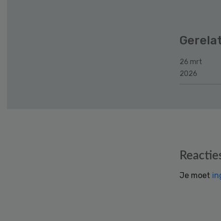
Gerela
26 mrt
2026
Reader
Reactie
Interactions
Je moet
in