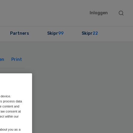
Searc
Inloggen
this
websit
Partners
Skipr
99
Skipr
22
Primary
Sidebar
en
Print
e-
 device.
k
rs process data
me content and
raw consent at
ect within our
 about you as a