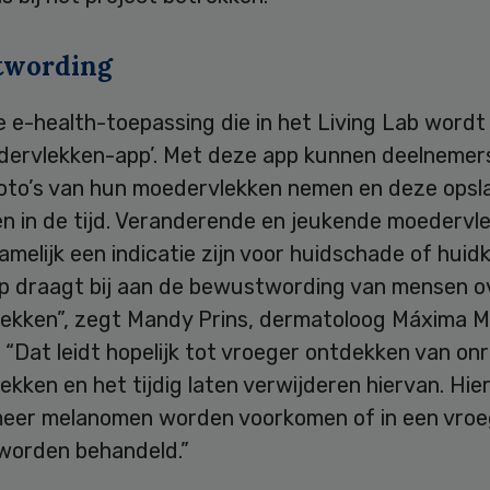
twording
 e-health-toepassing die in het Living Lab wordt 
dervlekken-app’. Met deze app kunnen deelnemer
foto’s van hun moedervlekken nemen en deze opsl
en in de tijd. Veranderende en jeukende moedervl
melijk een indicatie zijn voor huidschade of huid
p draagt bij aan de bewustwording van mensen o
ekken”, zegt Mandy Prins, dermatoloog Máxima M
“Dat leidt hopelijk tot vroeger ontdekken van on
kken en het tijdig laten verwijderen hiervan. Hie
eer melanomen worden voorkomen of in een vroe
worden behandeld.”