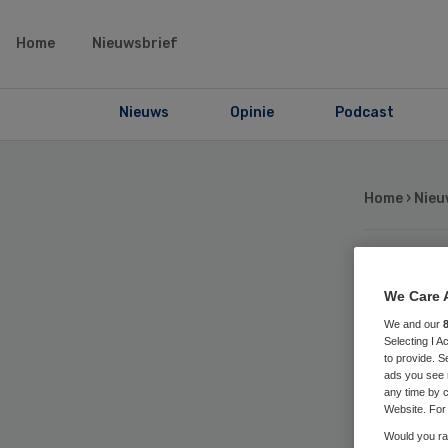
Home
Nieuwsbrief
Nieuws
Opinie
Podcast
Home
›
Nieu
Má
We Care 
We and our
hea
Selecting I 
to provide. S
ads you see 
any time by c
Website. For 
Would you rat