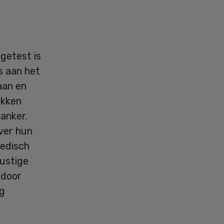
getest is
s aan het
aan en
ekken
kanker.
ver hun
edisch
rustige
rdoor
g