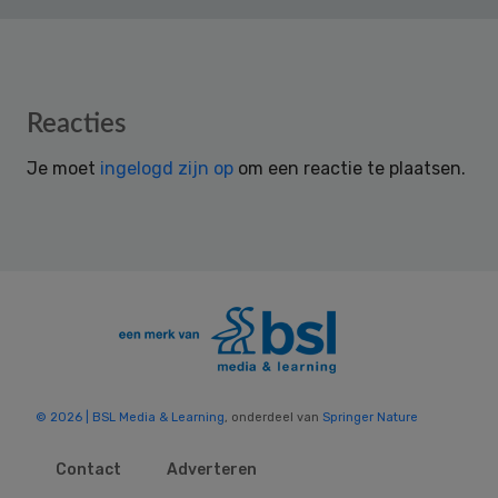
Reader
Reacties
Interactions
Je moet
ingelogd zijn op
om een reactie te plaatsen.
© 2026 | BSL Media & Learning
, onderdeel van
Springer Nature
Contact
Adverteren