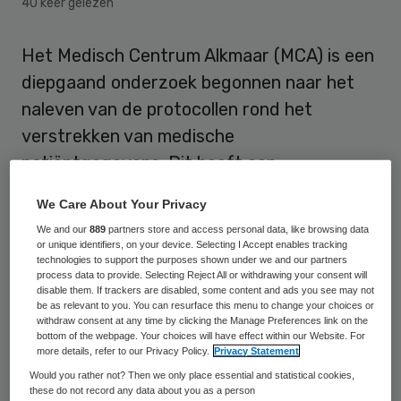
40 keer gelezen
Het Medisch Centrum Alkmaar (MCA) is een
diepgaand onderzoek begonnen naar het
naleven van de protocollen rond het
verstrekken van medische
patiëntgegevens. Dit heeft een
woordvoerder van het ziekenhuis
We Care About Your Privacy
donderdag gezegd nadat een
We and our
889
partners store and access personal data, like browsing data
onderzoeksjournalist op eenvoudige wijze
or unique identifiers, on your device. Selecting I Accept enables tracking
technologies to support the purposes shown under we and our partners
aan foto’s van de MRI-scan van AZ-doelman
process data to provide. Selecting Reject All or withdrawing your consent will
disable them. If trackers are disabled, some content and ads you see may not
Joey Didulica kon komen.
be as relevant to you. You can resurface this menu to change your choices or
withdraw consent at any time by clicking the Manage Preferences link on the
bottom of the webpage. Your choices will have effect within our Website. For
Privacy
more details, refer to our Privacy Policy.
Privacy Statement
Would you rather not? Then we only place essential and statistical cookies,
these do not record any data about you as a person
De journalist belde naar het MCA, zei dat hij