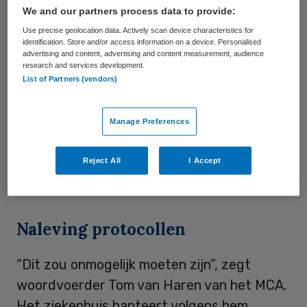
We and our partners process data to provide:
de fysiotherapeut van Didulica was en de
Use precise geolocation data. Actively scan device characteristics for
foto’s nodig had voor zijn behandeling,
identification. Store and/or access information on a device. Personalised
advertising and content, advertising and content measurement, audience
meldde De Telegraaf. Zonder verdere
research and services development.
navraag werden de foto’s op een cd via de
List of Partners (vendors)
post toegestuurd. Voor het verstrekken van
deze gegevens gelden echter zeer strenge
Manage Preferences
regels, waarbij onder anderen de
behandelend arts en de patiënt zelf
Reject All
I Accept
toestemming moeten verlenen.
Naleving protocollen
“Dit zou onmogelijk moeten zijn”, zegt
woordvoerder Tom van Haren van het MCA.
Het ziekenhuis hanteert volgens hem