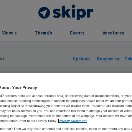
Video’s
Thema’s
Events
Vacatures
ws
Opslaan
Reageer nu
Del
edicijn Pompe is
About Your Privacy
887
partners store and access personal data, like browsing data or unique identifiers, on your
ectief en moet
Accept enables tracking technologies to support the purposes shown under we and our partne
electing Reject All or withdrawing your consent will disable them. If trackers are disabled, so
may not be as relevant to you. You can resurface this menu to change your choices or withd
rgoed’
licking the Manage Preferences link on the bottom of the webpage. Your choices will have eff
more details, refer to our Privacy Policy.
Privacy Statement
her not? Then we only place essential and statistical cookies, these do not record any data