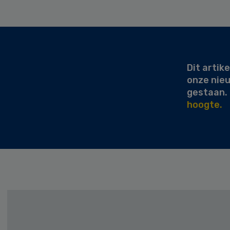
Secondary
Sidebar
Dit artike
onze nie
gestaan.
hoogte.