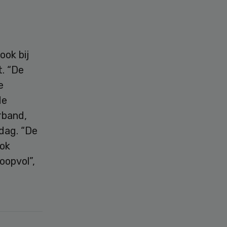
ook bij
t. “De
e
de
rband,
jdag. “De
ook
oopvol”,