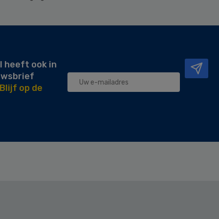
l heeft ook in
uwsbrief
Blijf op de