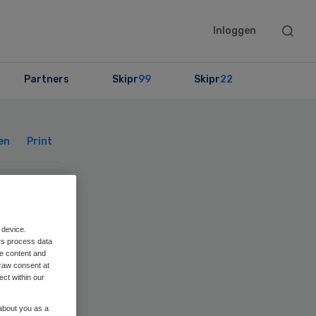
Searc
Inloggen
this
websit
Partners
Skipr
99
Skipr
22
Primary
Sidebar
en
Print
 device.
rs process data
me content and
raw consent at
ect within our
 about you as a