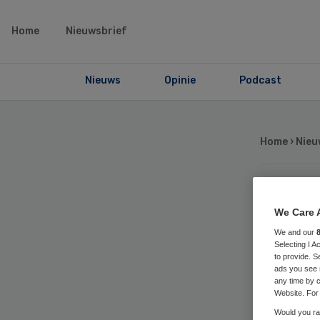
Home
Nieuwsbrief
Nieuws
Opinie
Podcast
Home
›
Nieu
‘M
We Care 
We and our
eff
Selecting I 
to provide. S
ads you see 
ve
any time by c
Website. For 
Would you rat