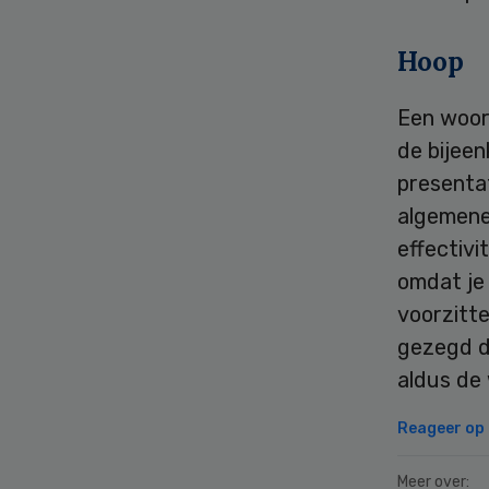
Hoop
Een woord
de bijeen
presenta
algemene
effectivi
omdat je 
voorzitt
gezegd da
aldus de
Reageer op d
Meer over: