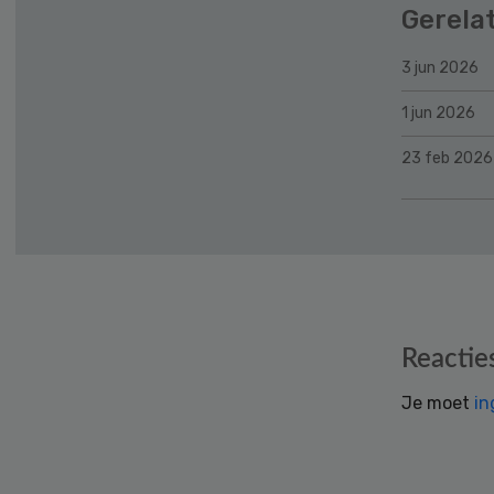
Gerela
3 jun 2026
1 jun 2026
23 feb 2026
Reader
Reactie
Interactions
Je moet
in