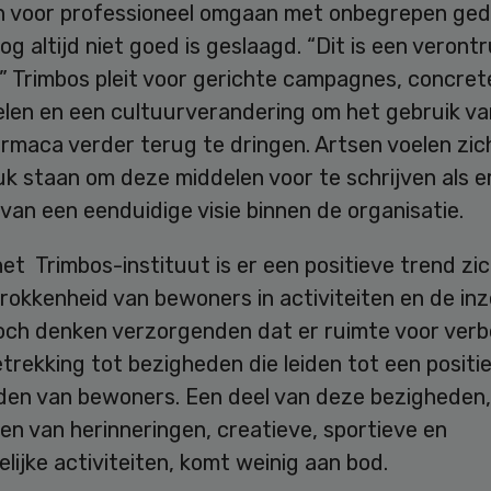
nen voor professioneel omgaan met onbegrepen ged
nog altijd niet goed is geslaagd. “Dit is een veron
” Trimbos pleit voor gerichte campagnes, concret
len en een cultuurverandering om het gebruik va
rmaca verder terug te dringen. Artsen voelen zic
k staan om deze middelen voor te schrijven als e
 van een eenduidige visie binnen de organisatie.
et Trimbos-instituut is er een positieve trend zi
trokkenheid van bewoners in activiteiten en de in
Toch denken verzorgenden dat er ruimte voor verb
etrekking tot bezigheden die leiden tot een positi
den van bewoners. Een deel van deze bezigheden,
en van herinneringen, creatieve, sportieve en
lijke activiteiten, komt weinig aan bod.