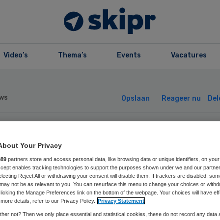
Video’s
Thema’s
Events
Vacatures
ws
Opslaan
Reageer nu
Del
dicijngebruik
About Your Privacy
889
partners store and access personal data, like browsing data or unique identifiers, on your
menterenden ne
Accept enables tracking technologies to support the purposes shown under we and our partne
electing Reject All or withdrawing your consent will disable them. If trackers are disabled, so
may not be as relevant to you. You can resurface this menu to change your choices or withd
t af
licking the Manage Preferences link on the bottom of the webpage. Your choices will have eff
more details, refer to our Privacy Policy.
Privacy Statement
her not? Then we only place essential and statistical cookies, these do not record any data