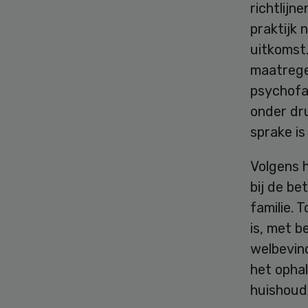
richtlij
praktijk 
uitkomst.
maatrege
psychofa
onder dru
sprake is
Volgens h
bij de be
familie. 
is, met b
welbevin
het ophal
huishoude