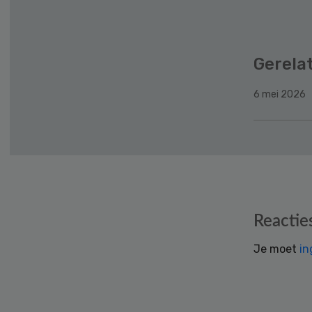
Gerela
6 mei 2026
Reader
Reactie
Interactions
Je moet
in