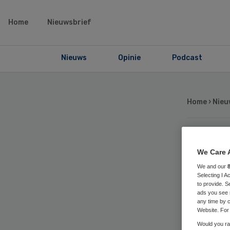
Home
Nieuwsbrief
Nieuws
Opinie
Podcast
Home
›
Nieu
Me
We Care 
We and our
de
Selecting I 
to provide. S
ads you see 
nie
any time by c
Website. For 
Would you rat