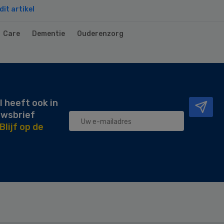
it artikel
Care
Dementie
Ouderenzorg
l heeft ook in
uwsbrief
Blijf op de