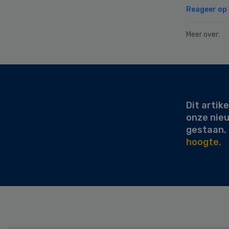
Reageer op d
Meer over:
Secondary
Sidebar
Dit artike
onze nie
gestaan.
hoogte.