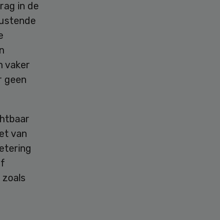
rag in de
trustende
e
n
h vaker
r geen
chtbaar
zet van
etering
ef
 zoals