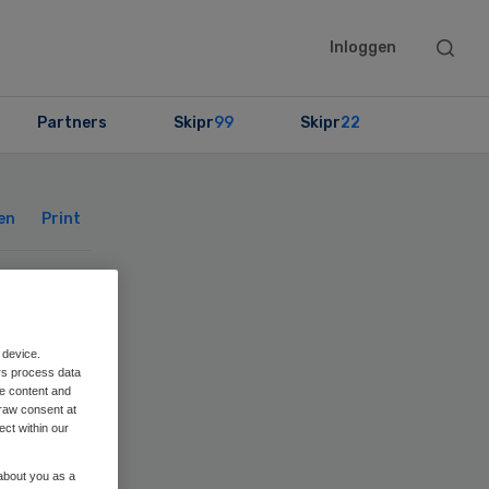
Searc
Inloggen
this
websit
Partners
Skipr
99
Skipr
22
Primary
Sidebar
en
Print
 device.
emt
rs process data
me content and
raw consent at
ect within our
 about you as a