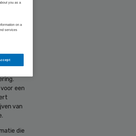
 about you as a
information on a
and services
ndag een
eletterde
Accept
ring.
n voor een
ert
ijven van
e.
matie die