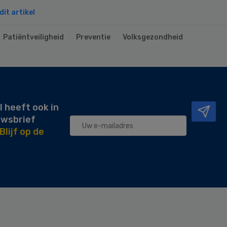
it artikel
Patiëntveiligheid
Preventie
Volksgezondheid
l heeft ook in
uwsbrief
Blijf op de