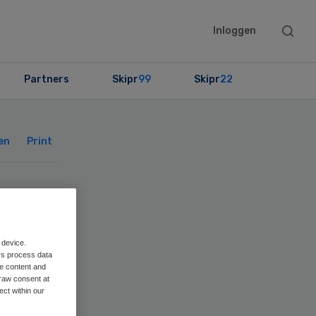
Searc
Inloggen
this
websit
Partners
Skipr
99
Skipr
22
Primary
Sidebar
en
Print
n
 device.
rs process data
me content and
raw consent at
ect within our