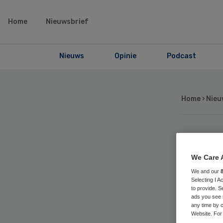
Home
Nieuwsbrief
Nieuws
Opinie
Podcast
Home
›
Nieu
‘M
We Care 
la
We and our
Selecting I 
to provide. S
bet
ads you see 
any time by c
Website. For 