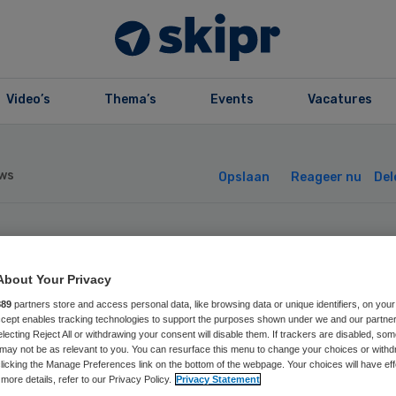
Video’s
Thema’s
Events
Vacatures
ws
Opslaan
Reageer nu
Del
edicijngebruik
About Your Privacy
aggeletterden ka
889
partners store and access personal data, like browsing data or unique identifiers, on your
Accept enables tracking technologies to support the purposes shown under we and our partne
electing Reject All or withdrawing your consent will disable them. If trackers are disabled, so
er’
may not be as relevant to you. You can resurface this menu to change your choices or withd
licking the Manage Preferences link on the bottom of the webpage. Your choices will have eff
more details, refer to our Privacy Policy.
Privacy Statement