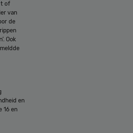
t of
ier van
oor de
rippen
’. Ook
, meldde
g
ndheid en
e 16 en