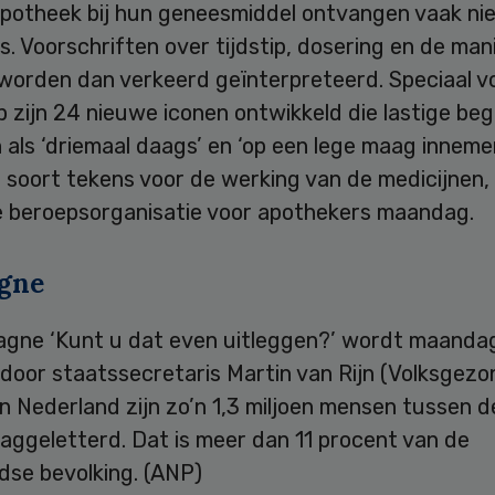
 apotheek bij hun geneesmiddel ontvangen vaak nie
s. Voorschriften over tijdstip, dosering en de man
worden dan verkeerd geïnterpreteerd. Speciaal v
 zijn 24 nieuwe iconen ontwikkeld die lastige beg
 als ‘driemaal daags’ en ‘op een lege maag innemen
it soort tekens voor de werking van de medicijnen
 beroepsorganisatie voor apothekers maandag.
gne
gne ‘Kunt u dat even uitleggen?’ wordt maanda
door staatssecretaris Martin van Rijn (Volksgezo
 In Nederland zijn zo’n 1,3 miljoen mensen tussen d
aaggeletterd. Dat is meer dan 11 procent van de
dse bevolking. (ANP)