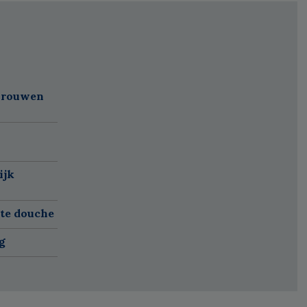
 vrouwen
ijk
ete douche
g