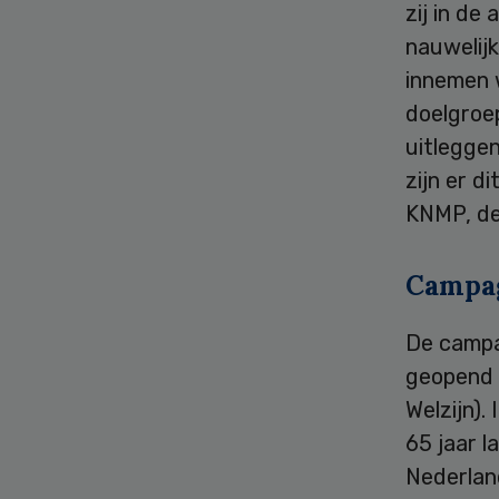
zij in de
nauwelijk
innemen 
doelgroep
uitleggen
zijn er d
KNMP, de
Campa
De campa
geopend 
Welzijn).
65 jaar l
Nederlan