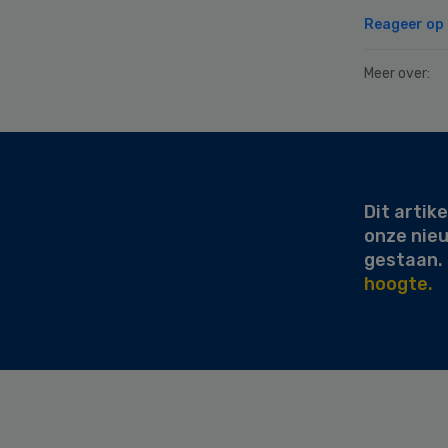
Reageer op d
Meer over:
Secondary
Sidebar
Dit artike
onze nie
gestaan.
hoogte.