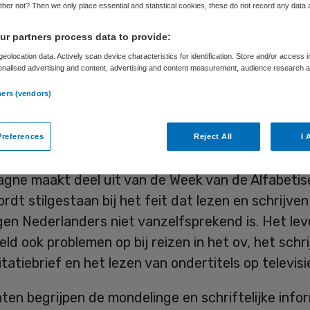
her not? Then we only place essential and statistical cookies, these do not record any data
r partners process data to provide:
Skipr Redactie
7 september 2015
,
07:24
29 keer gelezen
eolocation data. Actively scan device characteristics for identification. Store and/or access 
onalised advertising and content, advertising and content measurement, audience research 
.
ners (vendors)
t motto ‘Kunt u dat even uitleggen?’ begint maa
ke campagne die goed medicijngebruik onder laagg
references
Reject All
I 
n moet stimuleren.
gne maakt deel uit van de Week van de Alfabetise
rdt stilgestaan bij het feit dat lezen en schrijve
en Nederlanders niet vanzelfsprekend is. Het lev
eld ook problemen op bij reizen in het ov, het schr
citatiebrief en het lezen van ondertitels op televisi
ten begrijpen de mondelinge en schriftelijke infor