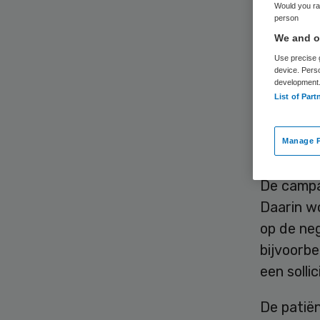
Would you rat
person
We and ou
Use precise g
device. Pers
development
List of Part
Onder he
landelij
Manage P
patiënte
De campa
Daarin wo
op de neg
bijvoorbe
een solli
De patiën