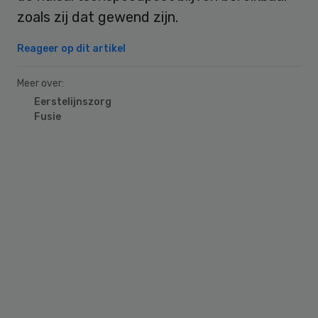
zoals zij dat gewend zijn.
Reageer op dit artikel
Meer over:
Eerstelijnszorg
Fusie
Primary
Sidebar