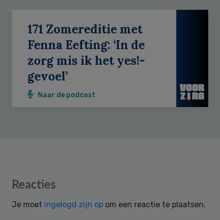
171 Zomereditie met
Fenna Eefting: ‘In de
zorg mis ik het yes!-
gevoel’
Naar de podcast
Reader
Reacties
Interactions
Je moet
ingelogd zijn op
om een reactie te plaatsen.