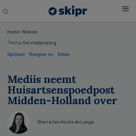
Search
this
Secondary
website
Sidebar
Home
›
Nieuws
Thema:
Eerstelijnszorg
Opslaan
Reageer nu
Delen
Mediis neemt
Huisartsenspoedpost
Midden-Holland over
Sterre ten Houte de Lange