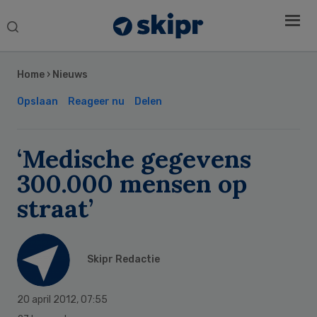
Search
this
Secondary
website
Sidebar
Home
›
Nieuws
Opslaan
Reageer nu
Delen
‘Medische gegevens
300.000 mensen op
straat’
Skipr Redactie
20 april 2012
,
07:55