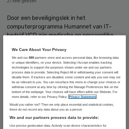
27 keer gelezen
Door een beveiligingslek in het
computerprogramma Humannet van IT-
bedrijf VCD zijn medische en persoonlijke
gegevens van meer dan 300.000
We Care About Your Privacy
werknemers maandenlang toegankelijk
We and our
889
partners store and access personal data, like browsing data
geweest voor onbevoegden. Daarover
or unique identifiers, on your device. Selecting I Accept enables tracking
technologies to support the purposes shown under we and our partners
bericht het televisieprogramma Zembla
process data to provide. Selecting Reject All or withdrawing your consent will
vrijdagavond.
disable them. If trackers are disabled, some content and ads you see may not
be as relevant to you. You can resurface this menu to change your choices or
withdraw consent at any time by clicking the Manage Preferences link on the
Het zou gaan om het grootste lek van
bottom of the webpage. Your choices will have effect within our Website. For
more details, refer to our Privacy Policy.
Privacy Statement
persoonlijke en medische data in de
Would you rather not? Then we only place essential and statistical cookies,
Nederlandse geschiedenis. De site van
these do not record any data about you as a person
Humannet
is volgens onderzoekers zeer
We and our partners process data to provide:
gevoelig voor zogeheten SQL-aanvallen,
Use precise geolocation data. Actively scan device characteristics for