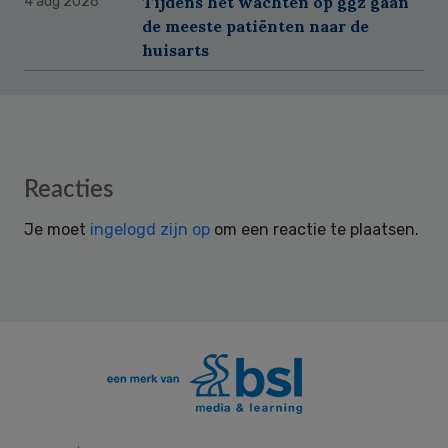
Tijdens het wachten op ggz gaan
4 aug 2026
de meeste patiënten naar de
huisarts
Reader
Reacties
Interactions
Je moet
ingelogd zijn op
om een reactie te plaatsen.