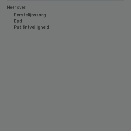
Meer over:
Eerstelijnszorg
Epd
Patiëntveiligheid
Primary
Sidebar