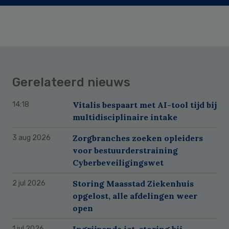
Gerelateerd nieuws
Vitalis bespaart met AI-tool tijd bij
14:18
multidisciplinaire intake
Zorgbranches zoeken opleiders
3 aug 2026
voor bestuurderstraining
Cyberbeveiligingswet
Storing Maasstad Ziekenhuis
2 jul 2026
opgelost, alle afdelingen weer
open
Ingrijpende ict-storing bij
1 jul 2026