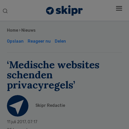
Search
this
Secondary
website
Sidebar
Home
›
Nieuws
Opslaan
Reageer nu
Delen
‘Medische websites
schenden
privacyregels’
Skipr Redactie
11 juli 2017
,
07:17