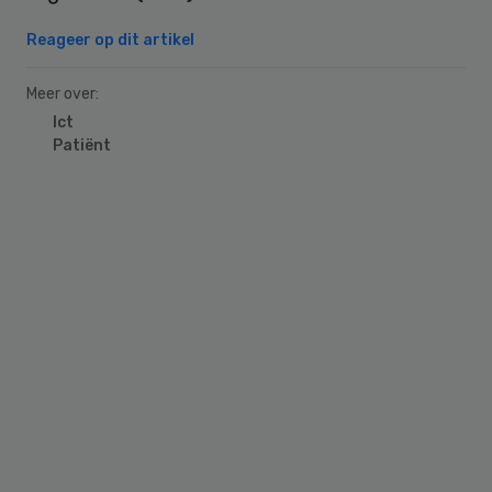
Reageer op dit artikel
Meer over:
Ict
Patiënt
Primary
Sidebar