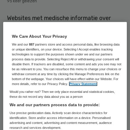
95 keer gelezen
Websites met medische informatie over
verslavingen en ziektes springen
onzorgvuldig om met privégegevens van
We Care About Your Privacy
hun bezoekers. Uit een steekproef van de
We and our
887
partners store and access personal data, like browsing data
or unique identifiers, on your device. Selecting I Accept enables tracking
Consumentenbond blijkt dat alle twintig
technologies to support the purposes shown under we and our partners
process data to provide. Selecting Reject All or withdrawing your consent will
onderzochte websites, waaronder die van
disable them. If trackers are disabled, some content and ads you see may not
Alzheimer Nederland en het Longfonds,
be as relevant to you. You can resurface this menu to change your choices or
withdraw consent at any time by clicking the Manage Preferences link on the
adverteerders inzage geven in het
bottom of the webpage. Your choices will have effect within our Website. For
more details, refer to our Privacy Policy.
Privacy Statement
zoekgedrag van mensen.
Would you rather not? Then we only place essential and statistical cookies,
these do not record any data about you as a person
Volgens de bond is dat “heel kwalijk” en een
We and our partners process data to provide:
overtreding van de telecomwet. “Als iemand
Use precise geolocation data. Actively scan device characteristics for
identification. Store and/or access information on a device. Personalised
informatie zoekt over alcoholgebruik of een
advertising and content, advertising and content measurement, audience
ernstige ziekte op zo’n website, wordt dat
research and services development.