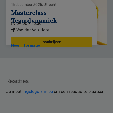
16 december 2025, Utrecht
Masterclass
Teamdynamiek
09:00 - 16:30
Van der Valk Hotel
Inschrijven
Meer informatie
Reader
Reacties
Interactions
Je moet
ingelogd zijn op
om een reactie te plaatsen.