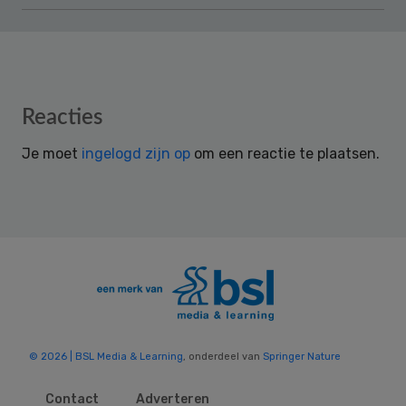
Reader
Reacties
Interactions
Je moet
ingelogd zijn op
om een reactie te plaatsen.
© 2026 | BSL Media & Learning
, onderdeel van
Springer Nature
Contact
Adverteren