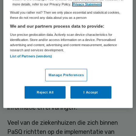
more details, refer to our Privacy Policy.
Privacy Statement
en Handhygiëne te implementeren en
Would you rather not? Then we only place essential and statistical cookies,
borgen. Deelname aan dit netwerk bood de
these do not record any data about you as a person
mogelijkheid Nederlandse kennis en good
We and our partners process data to provide:
practices te presenteren en daarnaast te
Use precise geolocation data. Actively scan device characteristics for
identification. Store and/or access information on a device. Personalised
leren van de kennis en ervaringen uit
advertising and content, advertising and content measurement, audience
research and services development.
andere landen. De algemene doelstelling van
List of Partners (vendors)
PaSQ was: ‘de patiëntveiligheid en kwaliteit
van zorg in Europa te verbeteren door de
Manage Preferences
toepassing van good organisational
practices en safe clinical practices in
Reject All
I Accept
zorgorganisaties en door het delen van
informatie en ervaringen’.
Veel van de ziekenhuizen die zich binnen
PaSQ richtten op de implementatie van