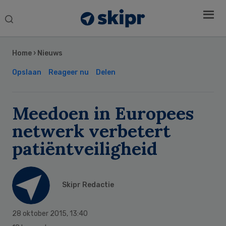
Search
this
Secondary
website
Sidebar
Home
›
Nieuws
Opslaan
Reageer nu
Delen
Meedoen in Europees
netwerk verbetert
patiëntveiligheid
Skipr Redactie
28 oktober 2015
,
13:40