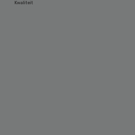
Kwaliteit
Primary
Sidebar