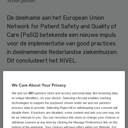
18 keer gelezen
De deelname aan het European Union
Network for Patient Safety and Quality of
Care (PaSQ) betekende een nieuwe impuls
voor de implementatie van good practices
in deelnemende Nederlandse ziekenhuizen.
Dit concludeert het NIVEL.
Zeven Nederlandse ziekenhuizen hebben
deelgenomen aan PaSQ, met steun van het
We Care About Your Privacy
Nederlandse PaSQ-team – bestaande uit
We and our
887
partners store and access personal data, like browsing data
or unique identifiers, on your device. Selecting I Accept enables tracking
het NIVEL en CBO. De ziekenhuizen in
technologies to support the purposes shown under we and our partners
kwestie hebben ernaar gestreefd één of
process data to provide. Selecting Reject All or withdrawing your consent will
disable them. If trackers are disabled, some content and ads you see may not
meer good practices in Medicatie
be as relevant to you. You can resurface this menu to change your choices or
withdraw consent at any time by clicking the Manage Preferences link on the
Verificatie, Paediatric Early Warning Scores
bottom of the webpage. Your choices will have effect within our Website. For