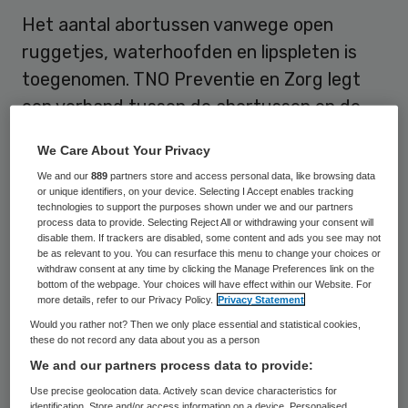
Het aantal abortussen vanwege open
ruggetjes, waterhoofden en lipspleten is
toegenomen. TNO Preventie en Zorg legt
een verband tussen de abortussen en de
twintigwekenecho in het rapport
We Care About Your Privacy
‘Aangeboren afwijkingen in Nederland 1997-
We and our
889
partners store and access personal data, like browsing data
2007’. Dat meldt het Nederlands Dagblad.
or unique identifiers, on your device. Selecting I Accept enables tracking
technologies to support the purposes shown under we and our partners
process data to provide. Selecting Reject All or withdrawing your consent will
disable them. If trackers are disabled, some content and ads you see may not
Toename doodgeborenen
be as relevant to you. You can resurface this menu to change your choices or
withdraw consent at any time by clicking the Manage Preferences link on the
bottom of the webpage. Your choices will have effect within our Website. For
De twintigwekenecho wordt sinds 2007
more details, refer to our Privacy Policy.
Privacy Statement
aan iedere zwangere vrouw aangeboden.
Would you rather not? Then we only place essential and statistical cookies,
these do not record any data about you as a person
Het rapport laat zien op basis van welke
We and our partners process data to provide:
afwijkingen ouders besluiten tot abortus.
Use precise geolocation data. Actively scan device characteristics for
Er is sprake van een ‘significante’ toename
identification. Store and/or access information on a device. Personalised