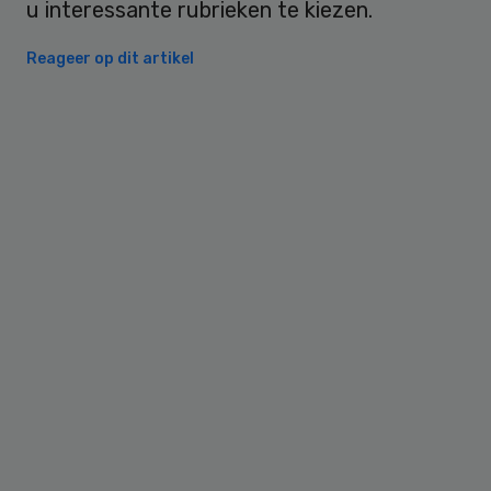
u interessante rubrieken te kiezen.
Reageer op dit artikel
Primary
Sidebar