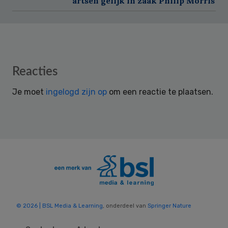
artsen gelijk in zaak Philip Morris
Reader
Reacties
Interactions
Je moet
ingelogd zijn op
om een reactie te plaatsen.
© 2026 | BSL Media & Learning
, onderdeel van
Springer Nature