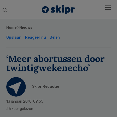
Search
this
Secondary
website
Sidebar
Home
›
Nieuws
Opslaan
Reageer nu
Delen
‘Meer abortussen door
twintigwekenecho’
Skipr Redactie
13 januari 2010
,
09:55
26 keer gelezen