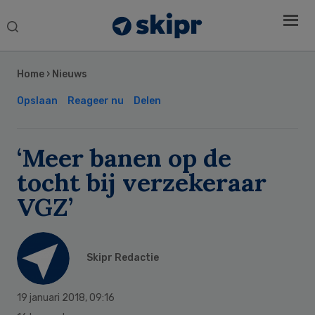
Search
this
Secondary
website
Sidebar
Home
›
Nieuws
Opslaan
Reageer nu
Delen
‘Meer banen op de
tocht bij verzekeraar
VGZ’
Skipr Redactie
19 januari 2018
,
09:16