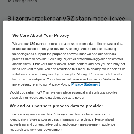
16 keer gelezen
Bij zorgverzekeraar VGZ staan mogelijk veel
meer banen op de tocht dan eerder gemeld.
We Care About Your Privacy
Volgens vakbond De Unie kan het
We and our
889
partners store and access personal data, like browsing data
banenverlies door de beoogde
or unique identifiers, on your device. Selecting I Accept enables tracking
bezuinigingen bij het bedrijf oplopen tot
technologies to support the purposes shown under we and our partners
process data to provide. Selecting Reject All or withdrawing your consent will
zevenhonderd arbeidsplaatsen. VGZ zelf
disable them. If trackers are disabled, some content and ads you see may not
be as relevant to you. You can resurface this menu to change your choices or
vindt het nog te vroeg voor een dergelijke
withdraw consent at any time by clicking the Manage Preferences link on the
bottom of the webpage. Your choices will have effect within our Website. For
berekening.
more details, refer to our Privacy Policy.
Privacy Statement
Would you rather not? Then we only place essential and statistical cookies,
De zorgverzekeraar is van plan zijn
these do not record any data about you as a person
vestiging in Heerlen te sluiten, als
We and our partners process data to provide:
onderdeel van een grote reorganisatie die
Use precise geolocation data. Actively scan device characteristics for
identification. Store and/or access information on a device. Personalised
100 miljoen euro aan besparingen moet
advertising and content, advertising and content measurement, audience
research and services development.
opleveren. Vorige week zei VGZ zelf al dat