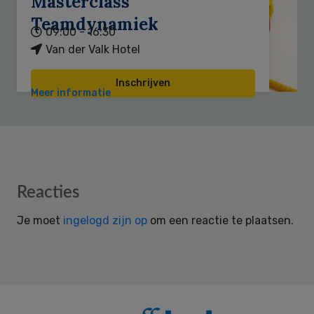
Masterclass
Teamdynamiek
09:00 - 16:30
Van der Valk Hotel
Inschrijven
Meer informatie
Reader
Reacties
Interactions
Je moet
ingelogd zijn op
om een reactie te plaatsen.