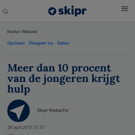
Search
this
Secondary
website
Sidebar
Home
›
Nieuws
Opslaan
Reageer nu
Delen
Meer dan 10 procent
van de jongeren krijgt
hulp
Skipr Redactie
28 april 2017
,
07:51