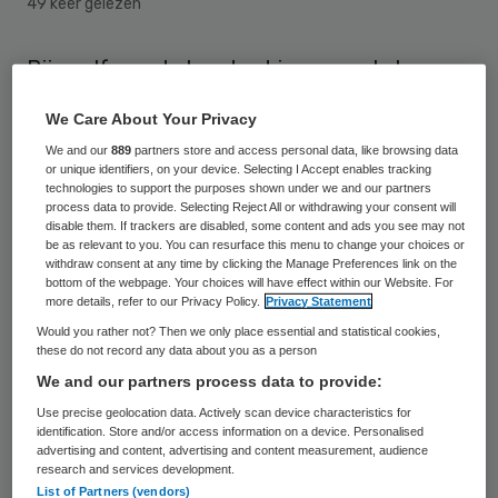
49 keer gelezen
Bijna elf van de honderd jongeren tot
achttien jaar krijgt jeugdhulp. Dat maakt
We Care About Your Privacy
het Centraal Bureau voor de Statistiek op
We and our
889
partners store and access personal data, like browsing data
uit onderzoek over het jaar 2016.
or unique identifiers, on your device. Selecting I Accept enables tracking
technologies to support the purposes shown under we and our partners
process data to provide. Selecting Reject All or withdrawing your consent will
Het gaat om 367 duizend jongeren. Dat is
disable them. If trackers are disabled, some content and ads you see may not
be as relevant to you. You can resurface this menu to change your choices or
iets meer dan in 2015, toen er ongeveer
withdraw consent at any time by clicking the Manage Preferences link on the
bottom of the webpage. Your choices will have effect within our Website. For
343 duizend waren en ze 10 procent van
more details, refer to our Privacy Policy.
Privacy Statement
alle jongeren beneden de achttien
Would you rather not? Then we only place essential and statistical cookies,
these do not record any data about you as a person
uitmaakten. Ruim een kwart (27 procent)
We and our partners process data to provide:
van de jeugdhulpjongeren was in 2016
Use precise geolocation data. Actively scan device characteristics for
afkomstig uit een eenoudergezin, terwijl in
identification. Store and/or access information on a device. Personalised
advertising and content, advertising and content measurement, audience
totaal 15 procent van alle meisjes en
research and services development.
jongens opgroeit met maar één ouder.
List of Partners (vendors)