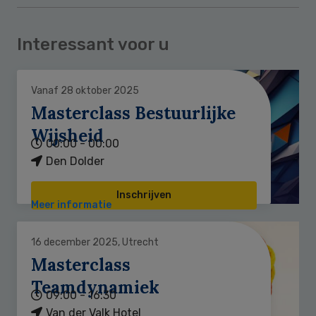
Interessant voor u
Vanaf 28 oktober 2025
Masterclass Bestuurlijke
Wijsheid
00:00 - 00:00
Den Dolder
Inschrijven
Meer informatie
16 december 2025, Utrecht
Masterclass
Teamdynamiek
09:00 - 16:30
Van der Valk Hotel