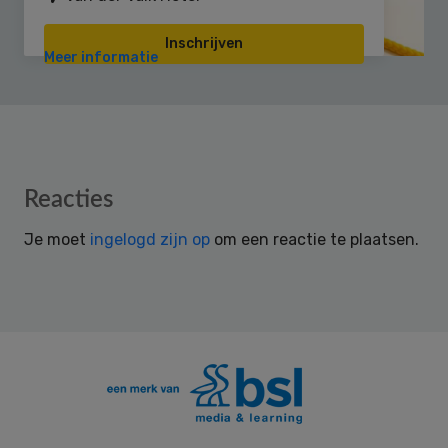
Inschrijven
Meer informatie
Reader
Reacties
Interactions
Je moet
ingelogd zijn op
om een reactie te plaatsen.