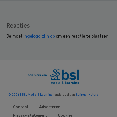
Reader
Reacties
Interactions
Je moet
ingelogd zijn op
om een reactie te plaatsen.
© 2026 | BSL Media & Learning
, onderdeel van
Springer Nature
Contact
Adverteren
Privacy statement
Cookies