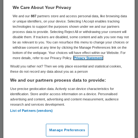
59 keer gelezen
We Care About Your Privacy
We and our
887
partners store and access personal data, like browsing data
De animo voor een hbo-opleiding op het
or unique identifiers, on your device. Selecting I Accept enables tracking
gebied van gezondheidszorg is flink
technologies to support the purposes shown under we and our partners
process data to provide. Selecting Reject All or withdrawing your consent will
toegenomen. Dat maakte de Vereniging
disable them. If trackers are disabled, some content and ads you see may not
be as relevant to you. You can resurface this menu to change your choices or
Hogescholen donderdag bekend.
withdraw consent at any time by clicking the Manage Preferences link on the
bottom of the webpage. Your choices will have effect within our Website. For
more details, refer to our Privacy Policy.
Privacy Statement
In het studiejaar 2019-2020 hebben ruim
Would you rather not? Then we only place essential and statistical cookies,
14.600 eerstejaars zich aangemeld voor
these do not record any data about you as a person
zo’n studie, een groei van 6 procent
We and our partners process data to provide:
vergeleken met een jaar eerder. Vooral het
Use precise geolocation data. Actively scan device characteristics for
identification. Store and/or access information on a device. Personalised
aantal inschrijvingen voor de opleiding tot
advertising and content, advertising and content measurement, audience
research and services development.
verpleegkundige (+12,3 procent) liet een
List of Partners (vendors)
sterke groei zien. “Dat is goed nieuws op
termijn voor de ziekenhuizen en
Manage Preferences
verpleeghuizen die zitten te springen om