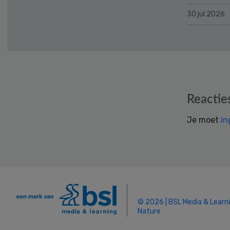
30 jul 2026
Reader
Reactie
Interactions
Je moet
in
© 2026 | BSL Media & Learn
Nature