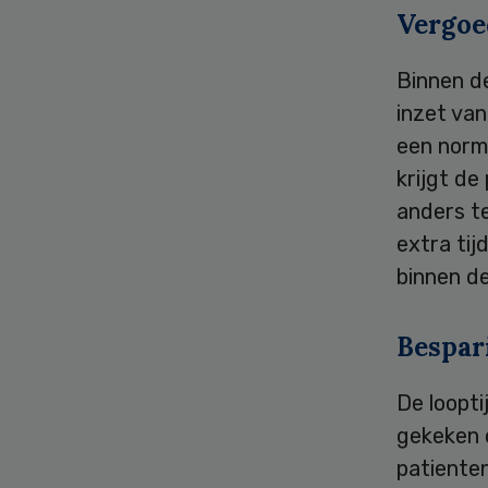
Vergoe
Binnen d
inzet va
een norm
krijgt de
anders t
extra tij
binnen d
Bespar
De loopti
gekeken 
patiente