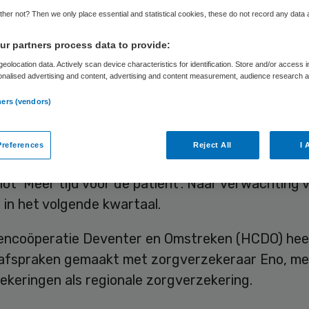
venter
her not? Then we only place essential and statistical cookies, these do not record any data
r partners process data to provide:
eolocation data. Actively scan device characteristics for identification. Store and/or access 
onalised advertising and content, advertising and content measurement, audience research 
Skipr Redactie
9 juli 2019
,
08:52
51 keer gelezen
.
ners (vendors)
enpraktijken in en rond Deventer gaan meer tijd 
references
Reject All
I 
tiënt. Deze maand zijn 22 huisartsenpraktijken g
lot ‘Meer tijd voor de patiënt’. Naar verwachting 
in het volgende kwartaal.
encoöperatie Deventer en Omstreken (HCDO) hee
 afspraken gemaakt met zorgverzekeraar Eno, me
ekeringen als regionale zorgverzekering.