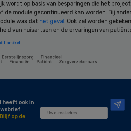
ijk wordt op basis van besparingen die het project
of de module gecontinueerd kan worden. Bij ander
odule was dat
het geval
. Ook zal worden gekeken
heid van huisartsen en de ervaringen van patiënt
it artikel
Eerstelijnszorg
Financieel
t
Financiën
Patiënt
Zorgverzekeraars
l heeft ook in
uwsbrief
Blijf op de