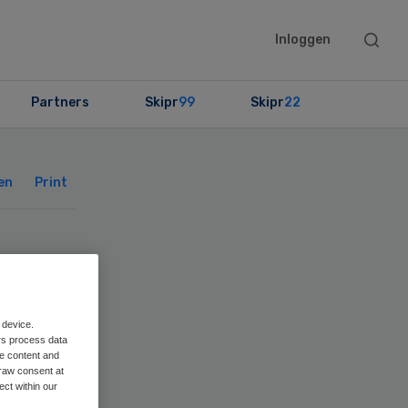
Searc
Inloggen
this
websit
Partners
Skipr
99
Skipr
22
Primary
Sidebar
en
Print
ënt
 device.
rs process data
en
me content and
raw consent at
ect within our