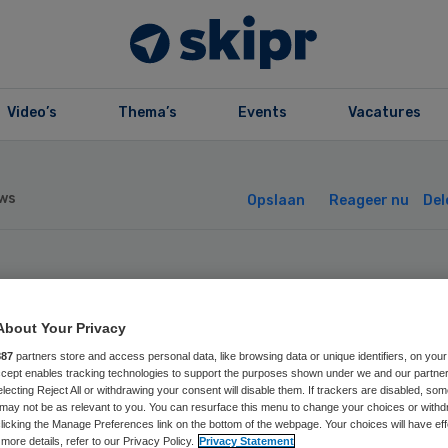
Video’s
Thema’s
Events
Vacatures
ws
Opslaan
Reageer nu
Del
r tijd voor pati
About Your Privacy
 22
887
partners store and access personal data, like browsing data or unique identifiers, on your
Accept enables tracking technologies to support the purposes shown under we and our partne
isartsenpraktijk
electing Reject All or withdrawing your consent will disable them. If trackers are disabled, so
may not be as relevant to you. You can resurface this menu to change your choices or withd
licking the Manage Preferences link on the bottom of the webpage. Your choices will have eff
more details, refer to our Privacy Policy.
Privacy Statement