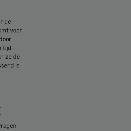
r de
komt voor
rdoor
 tijd
ar ze de
ssend is
t
f
vragen.