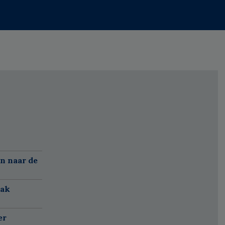
n naar de
aak
er