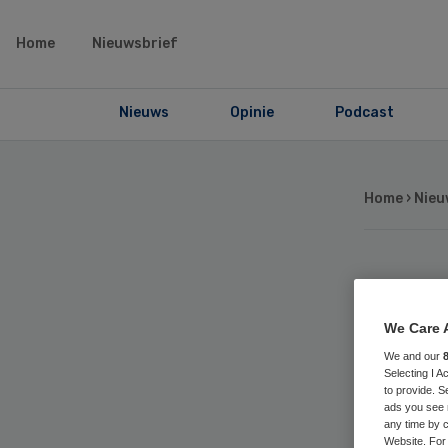
Home
Nieuwsbrief
Nieuws
Opinie
Podcast
Home
›
Nieu
Mee
We Care 
bij
We and our
Selecting I 
hu
to provide. S
ads you see 
any time by c
Website. For 