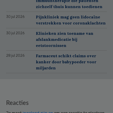
immuuntherapie die patiënten
zichzelf thuis kunnen toedienen
Pijnkliniek mag geen lidocaïne
30 jul 2026
verstrekken voor coronaklachten
Klinieken zien toename van
30 jul 2026
afslankmedicatie bij
eetstoornissen
Farmaceut schikt claims over
28 jul 2026
kanker door babypoeder voor
miljarden
Reader
Reacties
Interactions