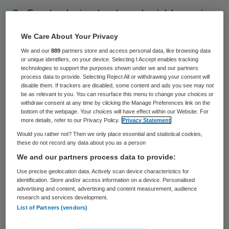
Op Facebook circuleert een bericht waarin
staat dat apothekers hun patiënten extra
We Care About Your Privacy
zouden laten betalen voor een uitdraai van
We and our
889
partners store and access personal data, like browsing data
de bijsluiter. Dat bericht is volgens de
or unique identifiers, on your device. Selecting I Accept enables tracking
technologies to support the purposes shown under we and our partners
apothekersorganisatie KNMP onjuist.
process data to provide. Selecting Reject All or withdrawing your consent will
disable them. If trackers are disabled, some content and ads you see may not
be as relevant to you. You can resurface this menu to change your choices or
Mensen betalen niet extra voor een
withdraw consent at any time by clicking the Manage Preferences link on the
bottom of the webpage. Your choices will have effect within our Website. For
bijsluiter. De KNMP wijst erop dat het
more details, refer to our Privacy Policy.
Privacy Statement
meegeven van schriftelijke informatie maar
Would you rather not? Then we only place essential and statistical cookies,
these do not record any data about you as a person
een onderdeel is van de zorg die ze van de
We and our partners process data to provide:
apotheek ontvangen wanneer ze een
Use precise geolocation data. Actively scan device characteristics for
receptmedicijn meekrijgen.
identification. Store and/or access information on a device. Personalised
advertising and content, advertising and content measurement, audience
research and services development.
Achter de schermen
List of Partners (vendors)