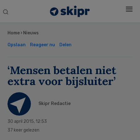
Search
this
Secondary
website
Sidebar
Home
›
Nieuws
Opslaan
Reageer nu
Delen
‘Mensen betalen niet
extra voor bijsluiter’
Skipr Redactie
30 april 2015
,
12:53
37 keer gelezen