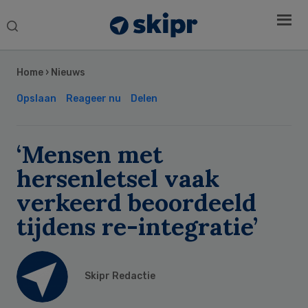
Search
this
Secondary
website
Sidebar
Home
›
Nieuws
Opslaan
Reageer nu
Delen
‘Mensen met
hersenletsel vaak
verkeerd beoordeeld
tijdens re-integratie’
Skipr Redactie