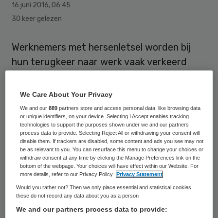
16 juni 2016
,
06:45
30 keer gelezen
Werknemers met hersenletsel worden bij
hun terugkeer naar werk vaak verkeerd
beoordeeld door bijvoorbeeld de arts bij het
UWV. Ze worden overschat omdat er aan
We Care About Your Privacy
de buitenkant niets te zien is, blijkt uit
We and our
889
partners store and access personal data, like browsing data
or unique identifiers, on your device. Selecting I Accept enables tracking
gegevens van de Hersenstichting.
technologies to support the purposes shown under we and our partners
process data to provide. Selecting Reject All or withdrawing your consent will
disable them. If trackers are disabled, some content and ads you see may not
Dit leidt tot onbegrip voor de situatie van
be as relevant to you. You can resurface this menu to change your choices or
de patiënt. Speciaal voor werknemers met
withdraw consent at any time by clicking the Manage Preferences link on the
bottom of the webpage. Your choices will have effect within our Website. For
hersenletsel, hun werkgevers en
more details, refer to our Privacy Policy.
Privacy Statement
professionals zoals bedrijfsartsen heeft de
Would you rather not? Then we only place essential and statistical cookies,
these do not record any data about you as a person
Hersenstichting de website
We and our partners process data to provide:
www.werkenmethersenletsel.nl ontwikkeld: