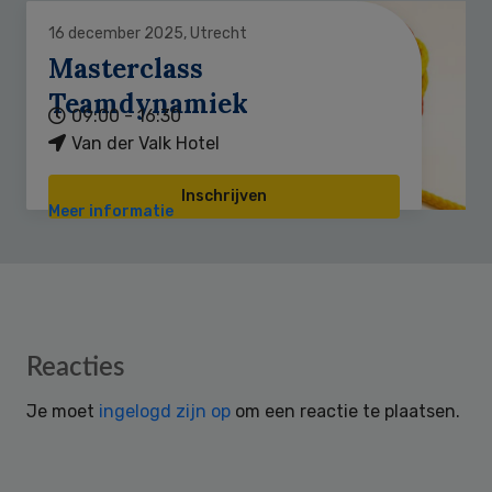
16 december 2025, Utrecht
Masterclass
Teamdynamiek
09:00 - 16:30
Van der Valk Hotel
Inschrijven
Meer informatie
Reader
Reacties
Interactions
Je moet
ingelogd zijn op
om een reactie te plaatsen.