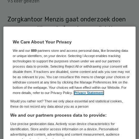
93 keer gelezen
Zorgkantoor Menzis gaat onderzoek doen
naar mogelijke pgb-fraude en oplichting van
cliënten bij zorginstelling Monte Christo in
We Care About Your Privacy
Emmen en Winschoten. Dit naar aanleiding
We and our
889
partners store and access personal data, like browsing data
van een uitzending van KRO/NCRV-
or unique identifiers, on your device. Selecting I Accept enables tracking
technologies to support the purposes shown under we and our partners
programma De Monitor en een tv-
process data to provide. Selecting Reject All or withdrawing your consent will
disable them. If trackers are disabled, some content and ads you see may not
programma van RTV Drenthe.
be as relevant to you. You can resurface this menu to change your choices or
withdraw consent at any time by clicking the Manage Preferences link on the
bottom of the webpage. Your choices will have effect within our Website. For
Dit schrijft het Dagblad van het Noorden
.
more details, refer to our Privacy Policy.
Privacy Statement
De afgelopen tijd zijn er veel klachten
Would you rather not? Then we only place essential and statistical cookies,
these do not record any data about you as a person
geweest over Monte Christo BV, de
We and our partners process data to provide:
inmiddels failliete Stichting Monte Christo
Use precise geolocation data. Actively scan device characteristics for
en de Stichting Phareon, die allemaal van
identification. Store and/or access information on a device. Personalised
advertising and content, advertising and content measurement, audience
dezelfde eigenaar zijn. De zorginstelling