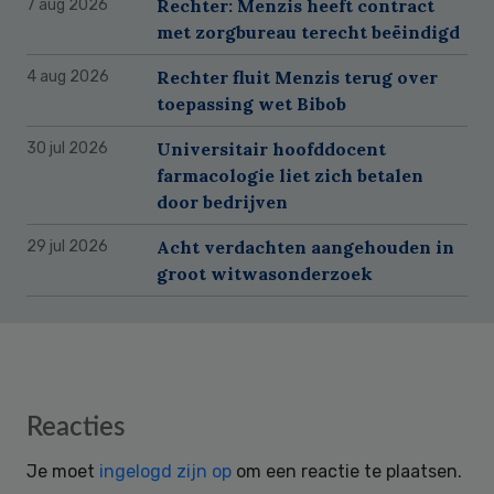
Rechter: Menzis heeft contract
7 aug 2026
met zorgbureau terecht beëindigd
Rechter fluit Menzis terug over
4 aug 2026
toepassing wet Bibob
Universitair hoofddocent
30 jul 2026
farmacologie liet zich betalen
door bedrijven
Acht verdachten aangehouden in
29 jul 2026
groot witwasonderzoek
Reader
Reacties
Interactions
Je moet
ingelogd zijn op
om een reactie te plaatsen.