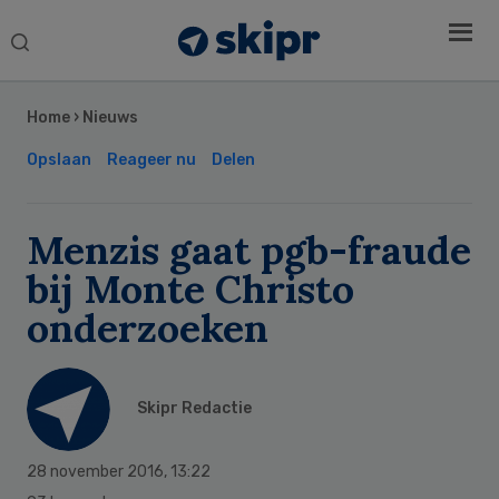
Search
this
Secondary
website
Sidebar
Home
›
Nieuws
Opslaan
Reageer nu
Delen
Menzis gaat pgb-fraude
bij Monte Christo
onderzoeken
Skipr Redactie
28 november 2016
,
13:22