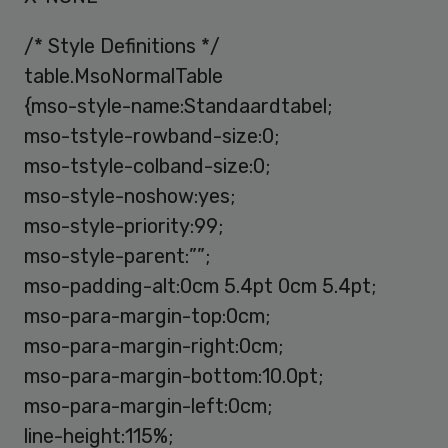
/* Style Definitions */
table.MsoNormalTable
{mso-style-name:Standaardtabel;
mso-tstyle-rowband-size:0;
mso-tstyle-colband-size:0;
mso-style-noshow:yes;
mso-style-priority:99;
mso-style-parent:””;
mso-padding-alt:0cm 5.4pt 0cm 5.4pt;
mso-para-margin-top:0cm;
mso-para-margin-right:0cm;
mso-para-margin-bottom:10.0pt;
mso-para-margin-left:0cm;
line-height:115%;