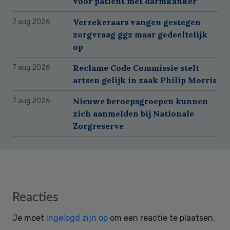
voor patiënt met darmkanker
Verzekeraars vangen gestegen
7 aug 2026
zorgvraag ggz maar gedeeltelijk
op
Reclame Code Commissie stelt
7 aug 2026
artsen gelijk in zaak Philip Morris
Nieuwe beroepsgroepen kunnen
7 aug 2026
zich aanmelden bij Nationale
Zorgreserve
Reader
Reacties
Interactions
Je moet
ingelogd zijn op
om een reactie te plaatsen.