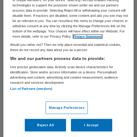
technologies to support the purposes shown under we and our partners
diabetes type 2 aangemeld voor de proef.
process data to provide. Selecting Reject All or withdrawing your consent will
disable them. If trackers are disabled, some content and ads you see may not
“In juli 2015 gingen we met Philips,
be as relevant to you. You can resurface this menu to change your choices or
withdraw consent at any time by clicking the Manage Preferences link on the
patiënten en zorgverleners om de tafel om
bottom of the webpage. Your choices will have effect within our Website. For
more details, refer to our Privacy Policy.
Privacy Statement
de zorg voor mensen met diabetes te
Would you rather not? Then we only place essential and statistical cookies,
verbeteren”, vertelt Veronique Holtmaat,
these do not record any data about you as a person
directeur ZMBR. “Die samenwerking voelt
We and our partners process data to provide:
heel natuurlijk, omdat Philips en ZMBR
Use precise geolocation data. Actively scan device characteristics for
identification. Store and/or access information on a device. Personalised
allebei inzetten op meer regie over de eigen
advertising and content, advertising and content measurement, audience
research and services development.
gezondheid.”
List of Partners (vendors)
Weegschaal
Manage Preferences
De patiënt krijgt behalve de app ook een
Reject All
I Accept
weegschaal thuis die in verbinding staat