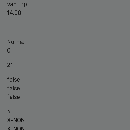
van Erp
14.00
Normal
0
21
false
false
false
NL
X-NONE
X-NONE