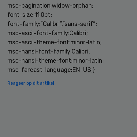
mso-pagination:widow-orphan;
font-size:11.0pt;
font-family:”Calibri”,”sans-serif”;
mso-ascii-font-family:Calibri;
mso-ascii-theme-font:minor-latin;
mso-hansi-font-family:Calibri;
mso-hansi-theme-font:minor-latin;
mso-fareast-language:EN-US;}
Reageer op dit artikel
Primary
Sidebar