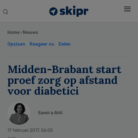
Search
this
Secondary
website
Sidebar
Home
›
Nieuws
Opslaan
Reageer nu
Delen
Midden-Brabant start
proef zorg op afstand
voor diabetici
Samira Ahli
17 februari 2017
,
06:00