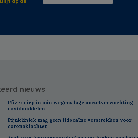
Blijf op de
teerd nieuws
Pfizer diep in min wegens lage omzetverwachting
covidmiddelen
Pijnkliniek mag geen lidocaïne verstrekken voor
coronaklachten
Zaak over ‘coronamoorden’ en doorbreken van ber