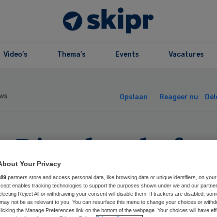
Video’s
Thema’s
Events
Vacatures
ws
Opslaan
Reageer nu
Del
 Dissel: ophef o
udde-immuniteit’
About Your Privacy
889
partners store and access personal data, like browsing data or unique identifiers, on your
Accept enables tracking technologies to support the purposes shown under we and our partne
s mijn schuld
electing Reject All or withdrawing your consent will disable them. If trackers are disabled, so
may not be as relevant to you. You can resurface this menu to change your choices or withd
licking the Manage Preferences link on the bottom of the webpage. Your choices will have eff