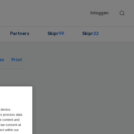
Searc
Inloggen
this
websit
Partners
Skipr
99
Skipr
22
Primary
Sidebar
en
Print
ver
 device.
rs process data
me content and
raw consent at
ect within our