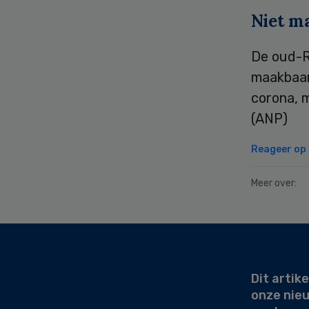
Niet m
De oud-R
maakbaar
corona, m
(ANP)
Reageer op d
Meer over:
Secondary
Sidebar
Dit artike
onze nie