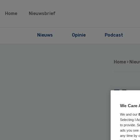
Home
Nieuwsbrief
Nieuws
Opinie
Podcast
Home
›
Nieu
Van
‘k
We Care 
We and our
Selecting I 
wa
to provide. S
ads you see 
any time by c