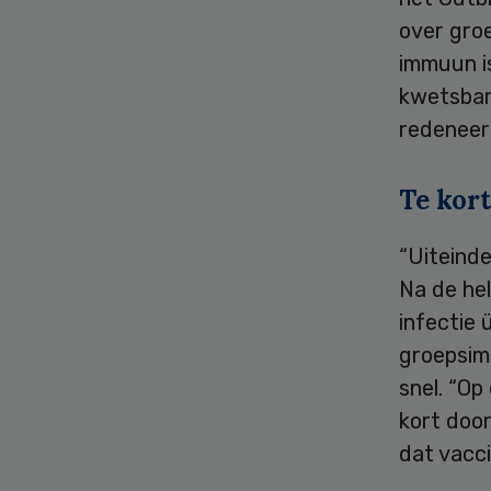
over groe
immuun is
kwetsbar
redeneer
Te kort
“Uiteinde
Na de he
infectie 
groepsim
snel. “Op
kort door
dat vacc