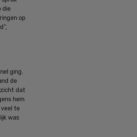
 die
pringen op
d”,
nel ging.
and de
nzicht dat
lgens hem
veel te
lijk was