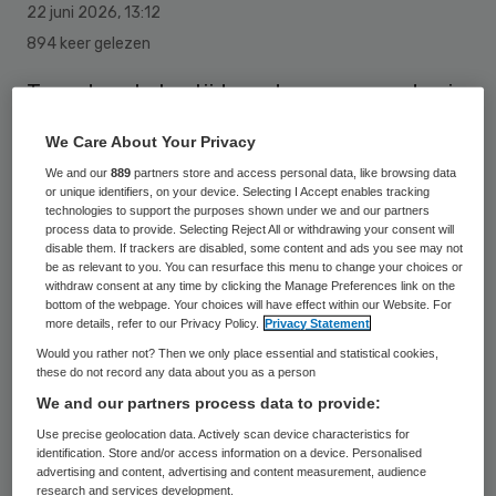
22 juni 2026
,
13:12
894 keer gelezen
Toen de scholen tijdens de coronapandemie
dicht moesten, werkte dat
We Care About Your Privacy
kindermishandeling in de hand. Dat zei
We and our
889
partners store and access personal data, like browsing data
kinderarts Károly Illy tijdens zijn verhoor
or unique identifiers, on your device. Selecting I Accept enables tracking
technologies to support the purposes shown under we and our partners
door de parlementaire enquêtecommissie
process data to provide. Selecting Reject All or withdrawing your consent will
disable them. If trackers are disabled, some content and ads you see may not
corona. Hij benadrukte dat er geen cijfers
be as relevant to you. You can resurface this menu to change your choices or
van zijn, maar dat de kans dat er dingen
withdraw consent at any time by clicking the Manage Preferences link on the
bottom of the webpage. Your choices will have effect within our Website. For
achter de voordeur gebeuren die schadelijk
more details, refer to our Privacy Policy.
Privacy Statement
zijn voor kinderen in zo’n situatie
Would you rather not? Then we only place essential and statistical cookies,
these do not record any data about you as a person
“levensgroot aanwezig” is.
We and our partners process data to provide:
Use precise geolocation data. Actively scan device characteristics for
identification. Store and/or access information on a device. Personalised
Met het sluiten van de scholen verdween er
advertising and content, advertising and content measurement, audience
research and services development.