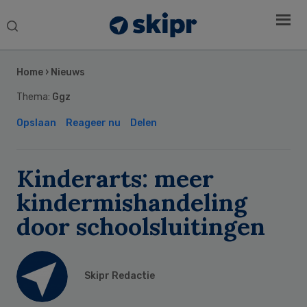
Search
this
Secondary
website
Sidebar
Home
›
Nieuws
Thema:
Ggz
Opslaan
Reageer nu
Delen
Kinderarts: meer
kindermishandeling
door schoolsluitingen
Skipr Redactie